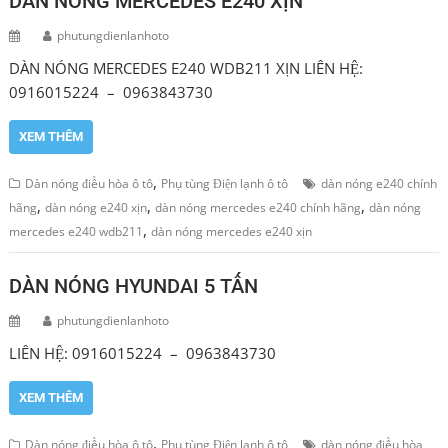
DÀN NÓNG MERCEDES E240 XỊN
phutungdienlanhoto
DÀN NÓNG MERCEDES E240 WDB211 XỊN LIÊN HỆ:
0916015224 – 0963843730
XEM THÊM
,
Dàn nóng điều hòa ô tô
Phụ tùng Điện lạnh ô tô
dàn nóng e240 chính
,
,
,
hãng
dàn nóng e240 xịn
dàn nóng mercedes e240 chính hãng
dàn nóng
,
mercedes e240 wdb211
dàn nóng mercedes e240 xịn
DÀN NÓNG HYUNDAI 5 TẤN
phutungdienlanhoto
LIÊN HỆ: 0916015224 – 0963843730
XEM THÊM
,
Dàn nóng điều hòa ô tô
Phụ tùng Điện lạnh ô tô
dàn nóng điều hòa