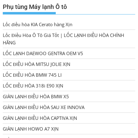
viết
Phụ tùng Máy lạnh Ô tô
Lốc điều hòa KIA Cerato hàng Xịn
Lốc Điều Hòa Ô Tô Giá Tốt | LỐC LẠNH ĐIỀU HÒA CHÍNH
HÃNG
LỐC LẠNH DAEWOO GENTRA OEM V5
LỐC ĐIỀU HÒA MITSU JOLIE XỊN
LỐC ĐIỀU HÒA BMW 745 LI
LỐC ĐIỀU HÒA 318i E90 XỊN
GIÀN LẠNH ĐIỀU HÒA BMW X5
GIÀN LẠNH ĐIỀU HÒA SAU XE INNOVA
GIÀN LẠNH ĐIỀU HÒA CAPTIVA XỊN
GIÀN LẠNH HOWO A7 XỊN