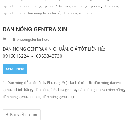
,
,
hyundai 5 tấn. dàn nóng hyundai 5 tấn xịn
dàn nóng hyundai
dàn nóng
,
,
hyundai 5 tấn
dàn nóng hyundai rẻ
dàn nóng xe 5 tấn
DÀN NÓNG GENTRA XỊN
phutungdienlanhoto
DÀN NÓNG GENTRA XỊN CHUẨN, GIÁ TỐT LIÊN HỆ:
0916015224 – 0963843730
XEM THÊM
,
Dàn nóng điều hòa ô tô
Phụ tùng Điện lạnh ô tô
dàn nóng daewo
,
,
,
gentra chính hãng
dàn nóng điều hòa gentra
dàn nóng gentra chính hãng
,
dàn nóng gentra denso
dàn nóng gentra xịn
Điều
Bài viết cũ hơn
hướng
bài