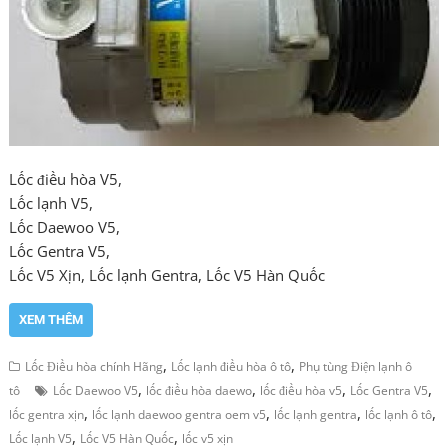
Lốc điều hòa V5,
Lốc lạnh V5,
Lốc Daewoo V5,
Lốc Gentra V5,
Lốc V5 Xịn, Lốc lạnh Gentra, Lốc V5 Hàn Quốc
XEM THÊM
,
,
Lốc Điều hòa chính Hãng
Lốc lạnh điều hòa ô tô
Phụ tùng Điện lạnh ô
,
,
,
,
tô
Lốc Daewoo V5
lốc điều hòa daewo
lốc điều hòa v5
Lốc Gentra V5
,
,
,
,
lốc gentra xịn
lốc lạnh daewoo gentra oem v5
lốc lạnh gentra
lốc lạnh ô tô
,
,
Lốc lạnh V5
Lốc V5 Hàn Quốc
lốc v5 xịn