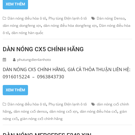
XEM THÊM
,
,
Dàn nóng điều hòa ô tô
Phụ tùng Điện lạnh ô tô
Dàn nóng Denso
,
,
dàn nóng dongfeng xịn
dàn nóng điều hòa dongfeng xịn
Dàn nóng điều hòa
,
ô tô
dàn nóng hàn quốc
DÀN NÓNG CX5 CHÍNH HÃNG
phutungdienlanhoto
DÀN NÓNG CX5 CHÍNH HÃNG, GIÁ CẢ THỎA THUẬN LIÊN HỆ:
0916015224 – 0963843730
XEM THÊM
,
Dàn nóng điều hòa ô tô
Phụ tùng Điện lạnh ô tô
dàn nóng cx5 chính
,
,
,
,
hãng
dàn nóng cx5 denso
dàn nóng cx5 xịn
dàn nóng điều hòa cx5
giàn
,
nóng cx5
giàn nóng cx5 chính hãng