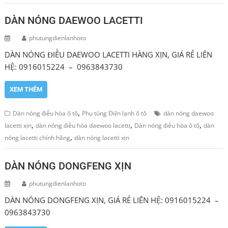
DÀN NÓNG DAEWOO LACETTI
phutungdienlanhoto
DÀN NÓNG ĐIỀU DAEWOO LACETTI HÀNG XỊN, GIÁ RẺ LIÊN
HỆ: 0916015224 – 0963843730
XEM THÊM
,
Dàn nóng điều hòa ô tô
Phụ tùng Điện lạnh ô tô
dàn nóng daewoo
,
,
,
lacetti xịn
dàn nóng điều hòa daewoo lacetti
Dàn nóng điều hòa ô tô
dàn
,
nóng lacetti chính hãng
dàn nóng lacetti xịn
DÀN NÓNG DONGFENG XỊN
phutungdienlanhoto
DÀN NÓNG DONGFENG XỊN, GIÁ RẺ LIÊN HỆ: 0916015224 –
0963843730