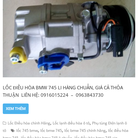
LỐC ĐIỀU HÒA BMW 745 LI HÀNG CHUẨN, GIÁ CẢ THỎA
THUẬN LIÊN HỆ: 0916015224 – 0963843730
XEM THÊM
,
,
Lốc Điều hòa chính Hãng
Lốc lạnh điều hòa ô tô
Phụ tùng Điện lạnh ô
,
,
,
tô
lốc 745 bmw
lốc bmw 745
lốc bmw 745 chính hãng
lốc điều hòa
,
,
bmw 745
lốc điều hòa bmw 745 li chuẩn
lốc điều hòa bmw 745 xịn