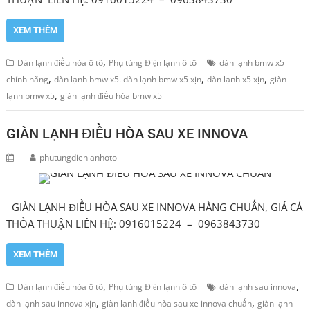
XEM THÊM
,
Dàn lạnh điều hòa ô tô
Phụ tùng Điện lạnh ô tô
dàn lạnh bmw x5
,
,
,
chính hãng
dàn lạnh bmw x5. dàn lạnh bmw x5 xịn
dàn lạnh x5 xịn
giàn
,
lạnh bmw x5
giàn lạnh điều hòa bmw x5
GIÀN LẠNH ĐIỀU HÒA SAU XE INNOVA
phutungdienlanhoto
GIÀN LẠNH ĐIỀU HÒA SAU XE INNOVA HÀNG CHUẨN, GIÁ CẢ
THỎA THUẬN LIÊN HỆ: 0916015224 – 0963843730
XEM THÊM
,
,
Dàn lạnh điều hòa ô tô
Phụ tùng Điện lạnh ô tô
dàn lạnh sau innova
,
,
dàn lạnh sau innova xịn
giàn lạnh điều hòa sau xe innova chuẩn
giàn lạnh