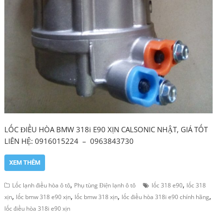
LỐC ĐIỀU HÒA BMW 318i E90 XỊN CALSONIC NHẬT, GIÁ TỐT
LIÊN HỆ: 0916015224 – 0963843730
XEM THÊM
,
,
Lốc lạnh điều hòa ô tô
Phụ tùng Điện lạnh ô tô
lốc 318 e90
lốc 318
,
,
,
,
xịn
lốc bmw 318 e90 xịn
lốc bmw 318 xịn
lốc điều hòa 318i e90 chính hãng
lốc điều hòa 318i e90 xịn