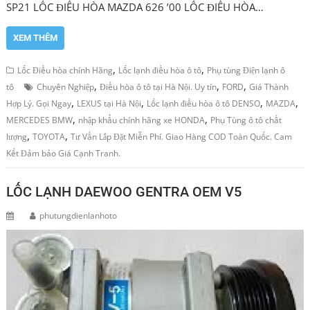
SP21 LỐC ĐIỀU HÒA MAZDA 626 ’00 LỐC ĐIỀU HÒA…
XEM THÊM
,
,
Lốc Điều hòa chính Hãng
Lốc lạnh điều hòa ô tô
Phụ tùng Điện lạnh ô
,
,
,
tô
Chuyên Nghiệp
Điều hòa ô tô tại Hà Nội. Uy tín
FORD
Giá Thành
,
,
,
,
Hợp Lý. Gọi Ngay
LEXUS tại Hà Nội
Lốc lạnh điều hòa ô tô DENSO
MAZDA
,
,
MERCEDES BMW
nhập khẩu chính hãng xe HONDA
Phụ Tùng ô tô chất
,
,
lượng
TOYOTA
Tư Vấn Lắp Đặt Miễn Phí. Giao Hàng COD Toàn Quốc. Cam
Kết Đảm bảo Giá Cạnh Tranh.
LỐC LẠNH DAEWOO GENTRA OEM V5
phutungdienlanhoto