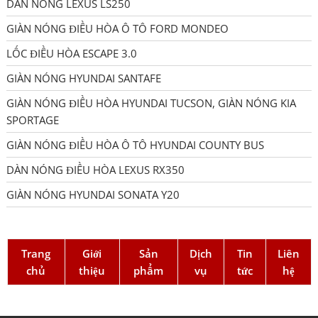
DÀN NÓNG LEXUS LS250
GIÀN NÓNG ĐIỀU HÒA Ô TÔ FORD MONDEO
LỐC ĐIỀU HÒA ESCAPE 3.0
GIÀN NÓNG HYUNDAI SANTAFE
GIÀN NÓNG ĐIỀU HÒA HYUNDAI TUCSON, GIÀN NÓNG KIA
SPORTAGE
GIÀN NÓNG ĐIỀU HÒA Ô TÔ HYUNDAI COUNTY BUS
DÀN NÓNG ĐIỀU HÒA LEXUS RX350
GIÀN NÓNG HYUNDAI SONATA Y20
Trang
Giới
Sản
Dịch
Tin
Liên
chủ
thiệu
phẩm
vụ
tức
hệ