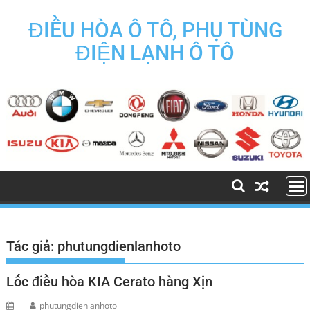
Skip
to
ĐIỀU HÒA Ô TÔ, PHỤ TÙNG
content
ĐIỆN LẠNH Ô TÔ
Tác giả:
phutungdienlanhoto
Lốc điều hòa KIA Cerato hàng Xịn
phutungdienlanhoto