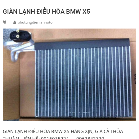
GIÀN LẠNH ĐIỀU HÒA BMW X5
phutungdienlanhoto
GIÀN LẠNH ĐIỀU HÒA BMW X5 HÀNG XỊN, GIÁ CẢ THỎA
THUẬN LIÊN HỆ: 0916015224 – 0963843730