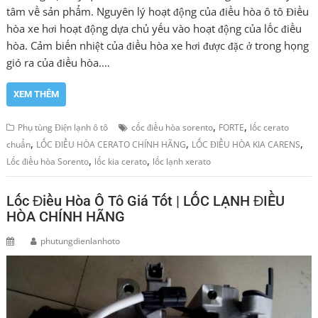
tâm về sản phẩm. Nguyên lý hoạt động của điều hòa ô tô Điều
hòa xe hơi hoạt động dựa chủ yếu vào hoạt động của lốc điều
hòa. Cảm biến nhiệt của điều hòa xe hơi được đặc ở trong họng
gió ra của điều hòa.…
XEM THÊM
,
,
Phụ tùng Điện lạnh ô tô
cốc điều hòa sorento
FORTE
lốc cerato
,
,
,
chuẩn
LỐC ĐIỀU HÒA CERATO CHÍNH HÃNG
LỐC ĐIỀU HÒA KIA CARENS
,
,
Lốc điều hòa Sorento
lốc kia cerato
lốc lạnh xerato
Lốc Điều Hòa Ô Tô Giá Tốt | LỐC LẠNH ĐIỀU
HÒA CHÍNH HÃNG
phutungdienlanhoto