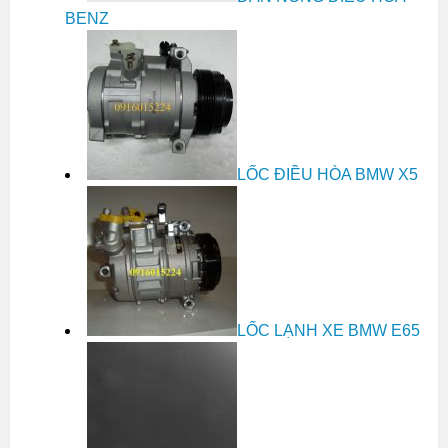
BENZ
LỐC ĐIỀU HÒA BMW X5
LỐC LẠNH XE BMW E65