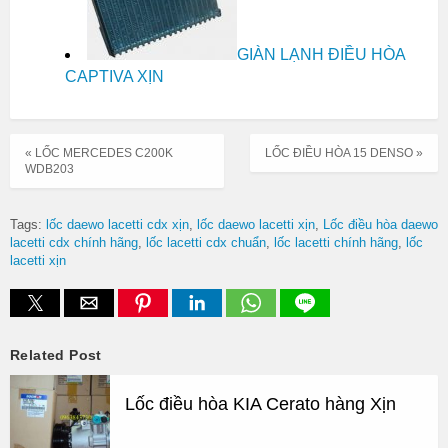
GIÀN LẠNH ĐIỀU HÒA
CAPTIVA XỊN
« LỐC MERCEDES C200K
LỐC ĐIỀU HÒA 15 DENSO »
WDB203
Tags:
lốc daewo lacetti cdx xịn
lốc daewo lacetti xịn
Lốc điều hòa daewo
lacetti cdx chính hãng
lốc lacetti cdx chuẩn
lốc lacetti chính hãng
lốc
lacetti xịn
Related Post
Lốc điều hòa KIA Cerato hàng Xịn