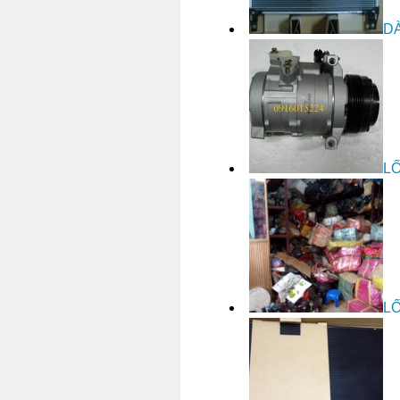
DÀ
LỐ
LỐ