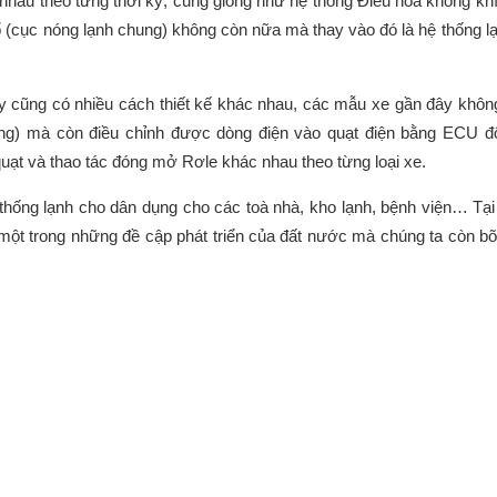
nhau theo từng thời kỳ, cũng giống như hệ thống Điều hòa không khí 
 (cục nóng lạnh chung) không còn nữa mà thay vào đó là hệ thống lạ
 cũng có nhiều cách thiết kế khác nhau, các mẫu xe gần đây không
song) mà còn điều chỉnh được dòng điện vào quạt điện bằng ECU
uạt và thao tác đóng mở Rơle khác nhau theo từng loại xe.
 thống lạnh cho dân dụng cho các toà nhà, kho lạnh, bệnh viện… Tạ
à một trong những đề cập phát triển của đất nước mà chúng ta còn b