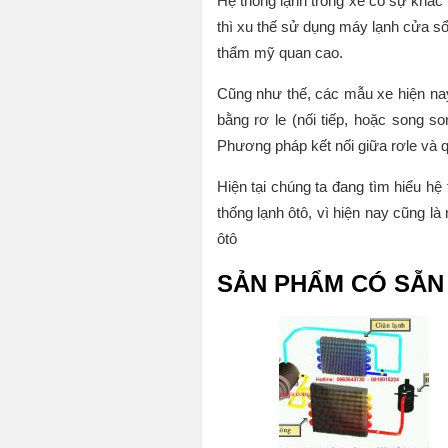
Hệ thống lạnh trong xe có sự khác 
thì xu thế sử dụng máy lạnh cửa sổ
thẩm mỹ quan cao.
Cũng như thế, các mẫu xe hiện nay
bằng rơ le (nối tiếp, hoặc song 
Phương pháp kết nối giữa rơle và q
Hiện tại chúng ta đang tìm hiểu hệ
thống lạnh ôtô, vì hiện nay cũng l
ôtô
SẢN PHẨM CÓ SẴN