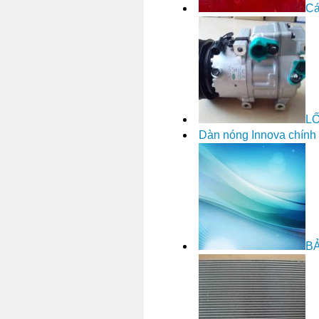
Cá
L
Dàn nóng Innova chính
B