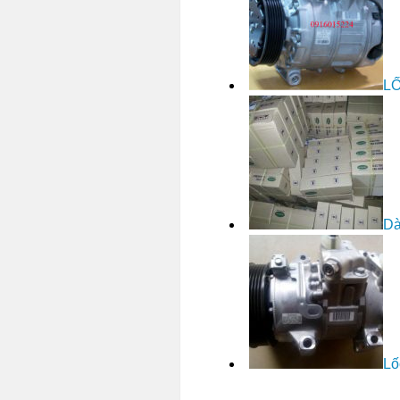
LỐ
Dà
Lố