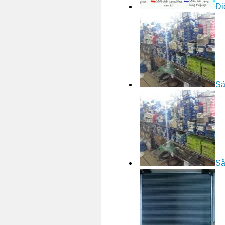
Đi
Sả
Sả