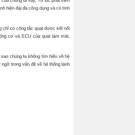
của chúng ta vậy, Từ lúc phát triển
nh hiện đại đa công dụng và có tính
 chỉ có công tắc quạt được kết nối
 động cơ và ECU của quạt làm mát.
i sao chúng ta không tìm hiểu về hệ
ỡ ngỡ trong vấn đề về hệ thống lạnh