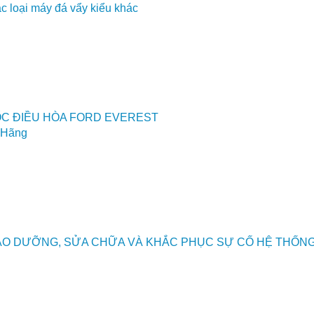
c loại máy đá vẩy kiểu khác
ỐC ĐIỀU HÒA FORD EVEREST
 Hãng
ẢO DƯỠNG, SỬA CHỮA VÀ KHẮC PHỤC SỰ CỐ HỆ THỐN