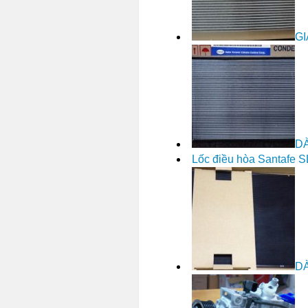
GI
D
Lốc điều hòa Santafe 
D