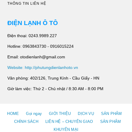
THÔNG TIN LIÊN HỆ
ĐIỆN LẠNH Ô TÔ
Điện thoại: 0243.9989.227
Hotline: 0963843730 - 0916015224
Email: otodienlanh@gmail.com
Website: http://phutungdienlanhoto.vn
Văn phòng: 402/126, Trung Kính - Cầu Giấy - HN
Giờ làm việc: Thứ 2 - Chủ nhật / 8:30 AM - 8:00 PM
HOME
Gọi ngay
GIỚI THIỆU
DỊCH VỤ
SẢN PHẨM
CHÍNH SÁCH
LIÊN HỆ – CHUYỂN GIAO
SẢN PHẨM
KHUYẾN MẠI