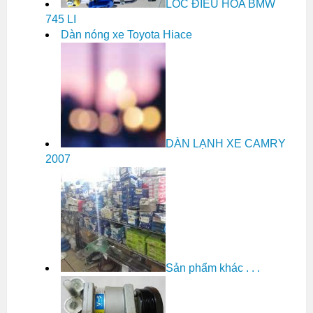
LỐC ĐIỀU HÒA BMW
745 LI
Dàn nóng xe Toyota Hiace
DÀN LẠNH XE CAMRY
2007
Sản phẩm khác . . .