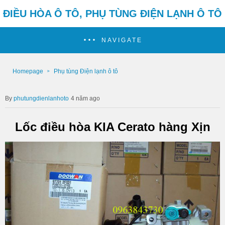
ĐIỀU HÒA Ô TÔ, PHỤ TÙNG ĐIỆN LẠNH Ô TÔ
NAVIGATE
Homepage
Phụ tùng Điện lạnh ô tô
phutungdienlanhoto
4 năm ago
Lốc điều hòa KIA Cerato hàng Xịn