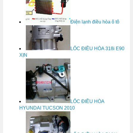
Điện lạnh điều hòa ô tô
LỐC ĐIỀU HÒA 318i E90
XỊN
LỐC ĐIỀU HÒA
HYUNDAI TUCSON 2010