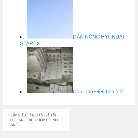
DÀN NÓNG HYUNDAI
STAREX
Dàn lạnh Điều hòa ô tô
« Lốc Điều Hòa Ô Tô Giá Tốt |
LỐC LẠNH ĐIỀU HÒA CHÍNH
HÃNG