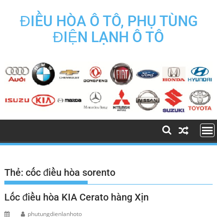
Skip
to
ĐIỀU HÒA Ô TÔ, PHỤ TÙNG
content
ĐIỆN LẠNH Ô TÔ
Thẻ:
cốc điều hòa sorento
Lốc điều hòa KIA Cerato hàng Xịn
phutungdienlanhoto