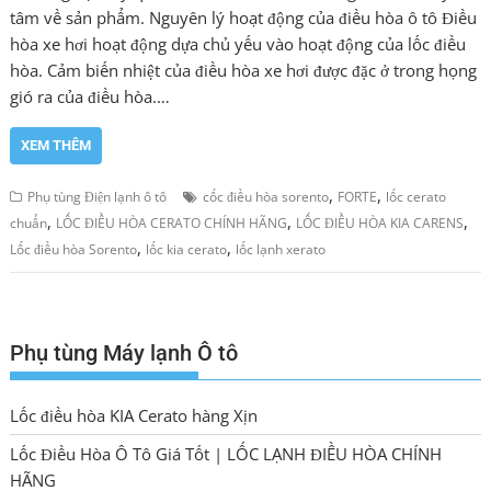
tâm về sản phẩm. Nguyên lý hoạt động của điều hòa ô tô Điều
hòa xe hơi hoạt động dựa chủ yếu vào hoạt động của lốc điều
hòa. Cảm biến nhiệt của điều hòa xe hơi được đặc ở trong họng
gió ra của điều hòa.…
XEM THÊM
,
,
Phụ tùng Điện lạnh ô tô
cốc điều hòa sorento
FORTE
lốc cerato
,
,
,
chuẩn
LỐC ĐIỀU HÒA CERATO CHÍNH HÃNG
LỐC ĐIỀU HÒA KIA CARENS
,
,
Lốc điều hòa Sorento
lốc kia cerato
lốc lạnh xerato
Phụ tùng Máy lạnh Ô tô
Lốc điều hòa KIA Cerato hàng Xịn
Lốc Điều Hòa Ô Tô Giá Tốt | LỐC LẠNH ĐIỀU HÒA CHÍNH
HÃNG