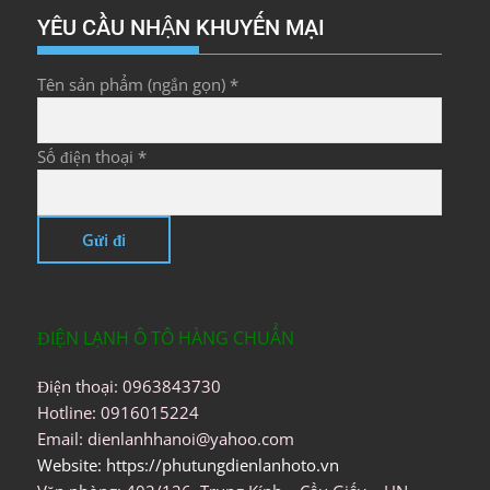
YÊU CẦU NHẬN KHUYẾN MẠI
Tên sản phẩm (ngắn gọn) *
Số điện thoại *
ĐIỆN LẠNH Ô TÔ HÀNG CHUẨN
Điện thoại: 0963843730
Hotline: 0916015224
Email: dienlanhhanoi@yahoo.com
Website: https://phutungdienlanhoto.vn