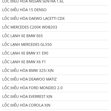
LỐC ĐIỀU HÒA NISSAN SENTRA 1.6L
LỐC ĐIỀU HÒA 15 DENSO
LỐC ĐIỀU HÒA DAEWO LACETTI CDX
LỐC MERCEDES C200K WDB203
LỐC LẠNH XE BMW E65
LỐC LẠNH MERCEDES GL550
LỐC LẠNH XE BMW X1 E90
LỐC LẠNH XE BMW X6 F1
LỐC ĐIỀU HÒA BMW 325i XỊN
LỐC ĐIỀU HÒA DEAWOO MATIZ
LỐC ĐIỀU HÒA FORD MONDEO 2.0
LỐC ĐIỀU HÒA EVERREST XỊN
LỐC ĐIỀU HÒA COROLA XỊN