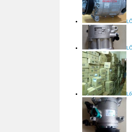
LỐ
LỐ
Lố