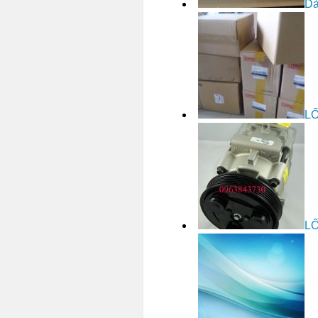
Dà
L
LỐ