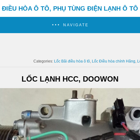
ĐIỀU HÒA Ô TÔ, PHỤ TÙNG ĐIỆN LẠNH Ô TÔ
NAVIGATE
Categories:
Lốc Bãi điều hòa ô tô
Lốc Điều hòa chính Hãng
L
LỐC LẠNH HCC, DOOWON