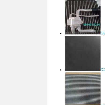
GI
Dà