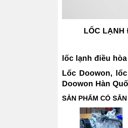
LỐC LẠNH 
lốc lạnh điều hò
Lốc Doowon, lốc
Doowon Hàn Quố
SẢN PHẨM CÓ SẴN