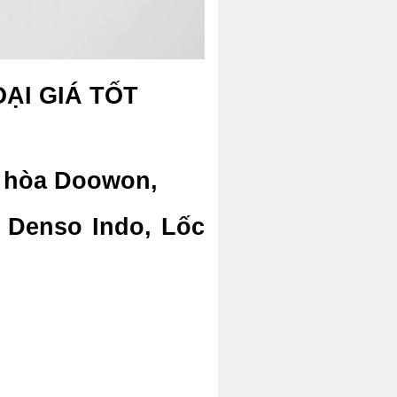
ẠI GIÁ TỐT
u hòa Doowon,
 Denso Indo, Lốc