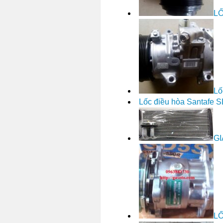
LỐ
Lố
Lốc điều hòa Santafe 
GI
L