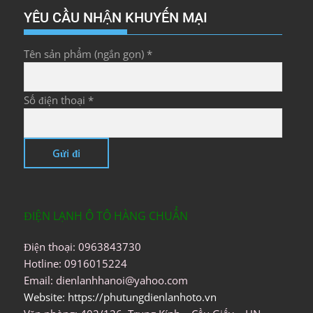
YÊU CẦU NHẬN KHUYẾN MẠI
Tên sản phẩm (ngắn gọn) *
Số điện thoại *
ĐIỆN LẠNH Ô TÔ HÀNG CHUẨN
Điện thoại: 0963843730
Hotline: 0916015224
Email: dienlanhhanoi@yahoo.com
Website: https://phutungdienlanhoto.vn