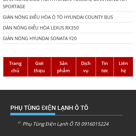
SPORTAGE
GIÀN NÓNG ĐIỀU HÒA Ô TÔ HYUNDAI COUNTY BUS
DÀN NÓNG ĐIỀU HÒA LEXUS RX350
GIÀN NÓNG HYUNDAI SONATA Y20
Trang
Giới
Sản
Dịch
Tin
Liên
chủ
thiệu
phẩm
vụ
tức
hệ
PHỤ TÙNG ĐIỆN LẠNH Ô TÔ
Phụ Tùng Điện Lạnh Ô Tô 0916015224