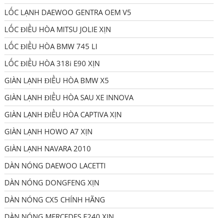
LỐC LẠNH DAEWOO GENTRA OEM V5
LỐC ĐIỀU HÒA MITSU JOLIE XỊN
LỐC ĐIỀU HÒA BMW 745 LI
LỐC ĐIỀU HÒA 318i E90 XỊN
GIÀN LẠNH ĐIỀU HÒA BMW X5
GIÀN LẠNH ĐIỀU HÒA SAU XE INNOVA
GIÀN LẠNH ĐIỀU HÒA CAPTIVA XỊN
GIÀN LẠNH HOWO A7 XỊN
GIÀN LẠNH NAVARA 2010
DÀN NÓNG DAEWOO LACETTI
DÀN NÓNG DONGFENG XỊN
DÀN NÓNG CX5 CHÍNH HÃNG
DÀN NÓNG MERCEDES E240 XỊN