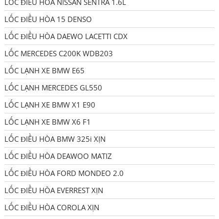
LỐC ĐIỀU HÒA NISSAN SENTRA 1.6L
LỐC ĐIỀU HÒA 15 DENSO
LỐC ĐIỀU HÒA DAEWO LACETTI CDX
LỐC MERCEDES C200K WDB203
LỐC LẠNH XE BMW E65
LỐC LẠNH MERCEDES GL550
LỐC LẠNH XE BMW X1 E90
LỐC LẠNH XE BMW X6 F1
LỐC ĐIỀU HÒA BMW 325i XỊN
LỐC ĐIỀU HÒA DEAWOO MATIZ
LỐC ĐIỀU HÒA FORD MONDEO 2.0
LỐC ĐIỀU HÒA EVERREST XỊN
LỐC ĐIỀU HÒA COROLA XỊN