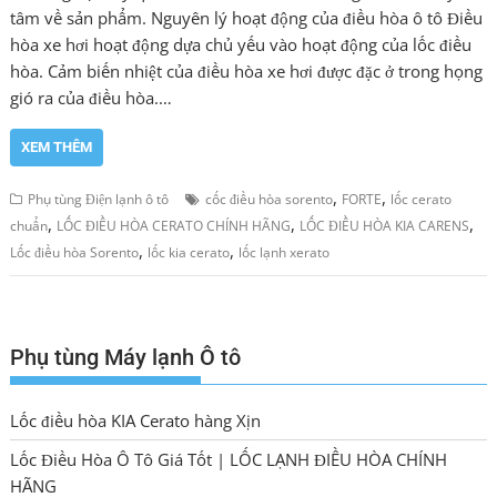
tâm về sản phẩm. Nguyên lý hoạt động của điều hòa ô tô Điều
hòa xe hơi hoạt động dựa chủ yếu vào hoạt động của lốc điều
hòa. Cảm biến nhiệt của điều hòa xe hơi được đặc ở trong họng
gió ra của điều hòa.…
XEM THÊM
,
,
Phụ tùng Điện lạnh ô tô
cốc điều hòa sorento
FORTE
lốc cerato
,
,
,
chuẩn
LỐC ĐIỀU HÒA CERATO CHÍNH HÃNG
LỐC ĐIỀU HÒA KIA CARENS
,
,
Lốc điều hòa Sorento
lốc kia cerato
lốc lạnh xerato
Phụ tùng Máy lạnh Ô tô
Lốc điều hòa KIA Cerato hàng Xịn
Lốc Điều Hòa Ô Tô Giá Tốt | LỐC LẠNH ĐIỀU HÒA CHÍNH
HÃNG