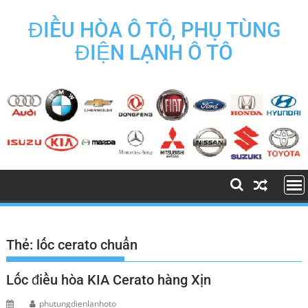
Skip
to
ĐIỀU HÒA Ô TÔ, PHỤ TÙNG
content
ĐIỆN LẠNH Ô TÔ
Thẻ:
lốc cerato chuẩn
Lốc điều hòa KIA Cerato hàng Xịn
phutungdienlanhoto