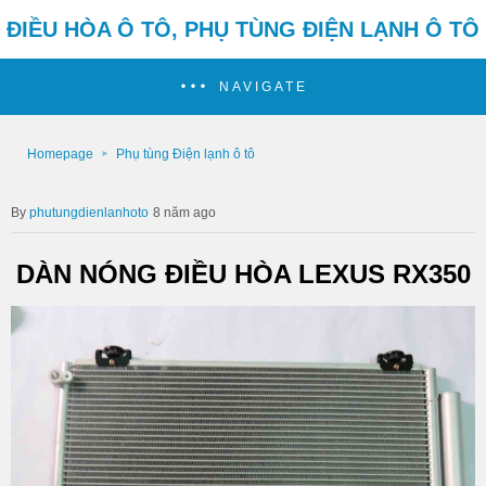
ĐIỀU HÒA Ô TÔ, PHỤ TÙNG ĐIỆN LẠNH Ô TÔ
NAVIGATE
Homepage
Phụ tùng Điện lạnh ô tô
phutungdienlanhoto
8 năm ago
DÀN NÓNG ĐIỀU HÒA LEXUS RX350