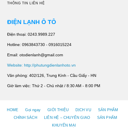
THÔNG TIN LIÊN HỆ
ĐIỆN LẠNH Ô TÔ
Điện thoại: 0243.9989.227
Hotline: 0963843730 - 0916015224
Email: otodienlanh@gmail.com
Website: http://phutungdienlanhoto.vn
Văn phòng: 402/126, Trung Kính - Cầu Giấy - HN
Giờ làm việc: Thứ 2 - Chủ nhật / 8:30 AM - 8:00 PM
HOME
Gọi ngay
GIỚI THIỆU
DỊCH VỤ
SẢN PHẨM
CHÍNH SÁCH
LIÊN HỆ – CHUYỂN GIAO
SẢN PHẨM
KHUYẾN MẠI