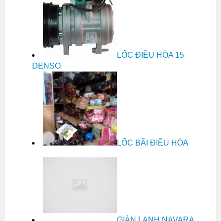
LỐC ĐIỀU HÒA 15
DENSO
LỐC BÃI ĐIỀU HÒA
GIÀN LẠNH NAVARA