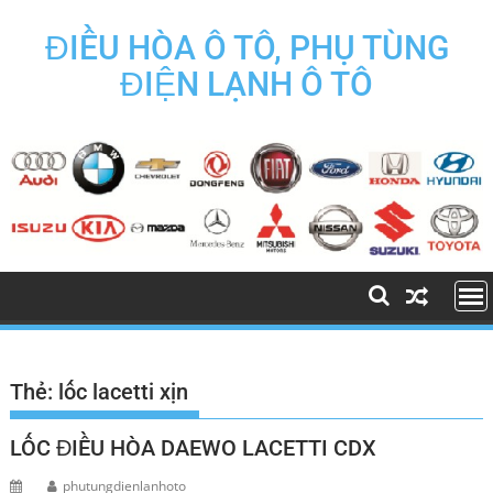
Skip
to
ĐIỀU HÒA Ô TÔ, PHỤ TÙNG
content
ĐIỆN LẠNH Ô TÔ
Thẻ:
lốc lacetti xịn
LỐC ĐIỀU HÒA DAEWO LACETTI CDX
phutungdienlanhoto