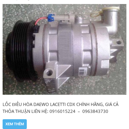
LỐC ĐIỀU HÒA DAEWO LACETTI CDX CHÍNH HÃNG, GIÁ CẢ
THỎA THUẬN LIÊN HỆ: 0916015224 – 0963843730
XEM THÊM