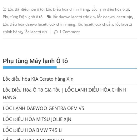
,
,
,
Lốc Bãi điều hòa ô tô
Lốc Điều hòa chính Hãng
Lốc lạnh điều hòa ô tô
,
,
Phụ tùng Điện lạnh ô tô
lốc daewo lacetti cdx xịn
lốc daewo lacetti xịn
,
,
Lốc điều hòa daewo lacetti cdx chính hãng
lốc lacetti cdx chuẩn
lốc lacetti
,
chính hãng
lốc lacetti xịn
1 Comment
Phụ tùng Máy lạnh Ô tô
Lốc điều hòa KIA Cerato hàng Xịn
Lốc Điều Hòa Ô Tô Giá Tốt | LỐC LẠNH ĐIỀU HÒA CHÍNH
HÃNG
LỐC LẠNH DAEWOO GENTRA OEM V5
LỐC ĐIỀU HÒA MITSU JOLIE XỊN
LỐC ĐIỀU HÒA BMW 745 LI