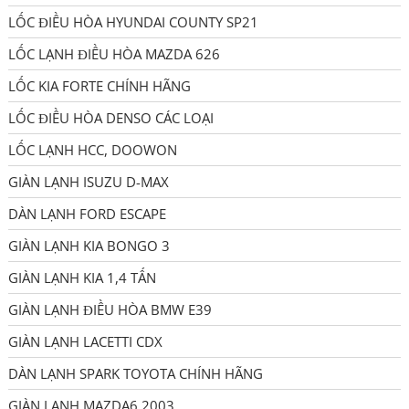
LỐC ĐIỀU HÒA HYUNDAI COUNTY SP21
LỐC LẠNH ĐIỀU HÒA MAZDA 626
LỐC KIA FORTE CHÍNH HÃNG
LỐC ĐIỀU HÒA DENSO CÁC LOẠI
LỐC LẠNH HCC, DOOWON
GIÀN LẠNH ISUZU D-MAX
DÀN LẠNH FORD ESCAPE
GIÀN LẠNH KIA BONGO 3
GIÀN LẠNH KIA 1,4 TẤN
GIÀN LẠNH ĐIỀU HÒA BMW E39
GIÀN LẠNH LACETTI CDX
DÀN LẠNH SPARK TOYOTA CHÍNH HÃNG
GIÀN LẠNH MAZDA6 2003