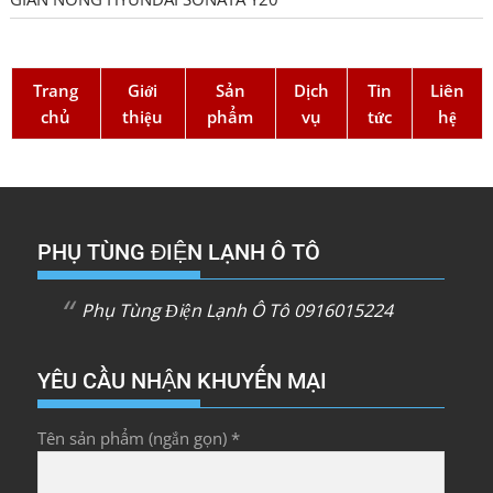
Trang
Giới
Sản
Dịch
Tin
Liên
chủ
thiệu
phẩm
vụ
tức
hệ
PHỤ TÙNG ĐIỆN LẠNH Ô TÔ
Phụ Tùng Điện Lạnh Ô Tô 0916015224
YÊU CẦU NHẬN KHUYẾN MẠI
Tên sản phẩm (ngắn gọn) *