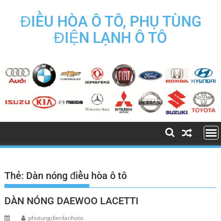
Skip
to
ĐIỀU HÒA Ô TÔ, PHỤ TÙNG
content
ĐIỆN LẠNH Ô TÔ
Thẻ:
Dàn nóng điều hòa ô tô
DÀN NÓNG DAEWOO LACETTI
phutungdienlanhoto