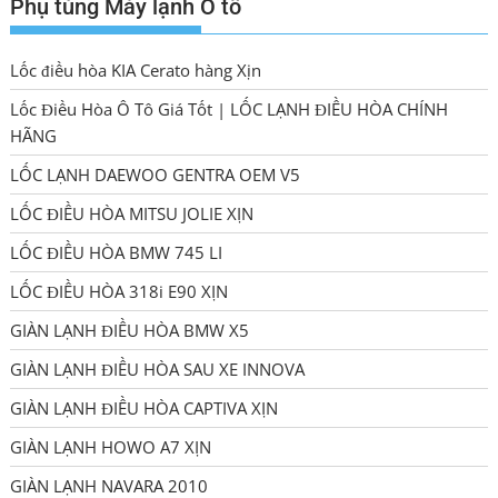
Phụ tùng Máy lạnh Ô tô
Lốc điều hòa KIA Cerato hàng Xịn
Lốc Điều Hòa Ô Tô Giá Tốt | LỐC LẠNH ĐIỀU HÒA CHÍNH
HÃNG
LỐC LẠNH DAEWOO GENTRA OEM V5
LỐC ĐIỀU HÒA MITSU JOLIE XỊN
LỐC ĐIỀU HÒA BMW 745 LI
LỐC ĐIỀU HÒA 318i E90 XỊN
GIÀN LẠNH ĐIỀU HÒA BMW X5
GIÀN LẠNH ĐIỀU HÒA SAU XE INNOVA
GIÀN LẠNH ĐIỀU HÒA CAPTIVA XỊN
GIÀN LẠNH HOWO A7 XỊN
GIÀN LẠNH NAVARA 2010