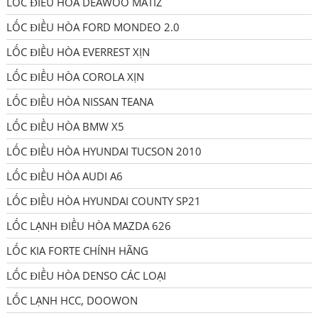
LỐC ĐIỀU HÒA DEAWOO MATIZ
LỐC ĐIỀU HÒA FORD MONDEO 2.0
LỐC ĐIỀU HÒA EVERREST XỊN
LỐC ĐIỀU HÒA COROLA XỊN
LỐC ĐIỀU HÒA NISSAN TEANA
LỐC ĐIỀU HÒA BMW X5
LỐC ĐIỀU HÒA HYUNDAI TUCSON 2010
LỐC ĐIỀU HÒA AUDI A6
LỐC ĐIỀU HÒA HYUNDAI COUNTY SP21
LỐC LẠNH ĐIỀU HÒA MAZDA 626
LỐC KIA FORTE CHÍNH HÃNG
LỐC ĐIỀU HÒA DENSO CÁC LOẠI
LỐC LẠNH HCC, DOOWON