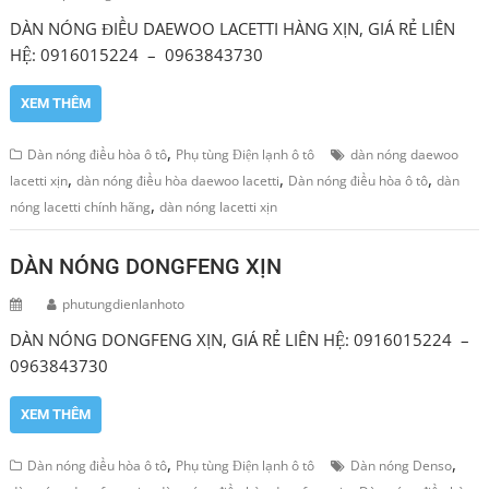
DÀN NÓNG ĐIỀU DAEWOO LACETTI HÀNG XỊN, GIÁ RẺ LIÊN
HỆ: 0916015224 – 0963843730
XEM THÊM
,
Dàn nóng điều hòa ô tô
Phụ tùng Điện lạnh ô tô
dàn nóng daewoo
,
,
,
lacetti xịn
dàn nóng điều hòa daewoo lacetti
Dàn nóng điều hòa ô tô
dàn
,
nóng lacetti chính hãng
dàn nóng lacetti xịn
DÀN NÓNG DONGFENG XỊN
phutungdienlanhoto
DÀN NÓNG DONGFENG XỊN, GIÁ RẺ LIÊN HỆ: 0916015224 –
0963843730
XEM THÊM
,
,
Dàn nóng điều hòa ô tô
Phụ tùng Điện lạnh ô tô
Dàn nóng Denso