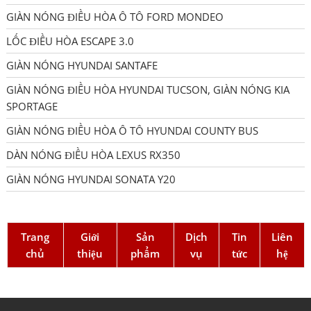
GIÀN NÓNG ĐIỀU HÒA Ô TÔ FORD MONDEO
LỐC ĐIỀU HÒA ESCAPE 3.0
GIÀN NÓNG HYUNDAI SANTAFE
GIÀN NÓNG ĐIỀU HÒA HYUNDAI TUCSON, GIÀN NÓNG KIA
SPORTAGE
GIÀN NÓNG ĐIỀU HÒA Ô TÔ HYUNDAI COUNTY BUS
DÀN NÓNG ĐIỀU HÒA LEXUS RX350
GIÀN NÓNG HYUNDAI SONATA Y20
Trang
Giới
Sản
Dịch
Tin
Liên
chủ
thiệu
phẩm
vụ
tức
hệ