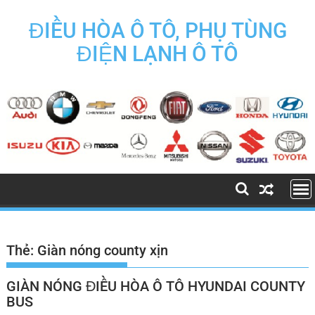
Skip
to
ĐIỀU HÒA Ô TÔ, PHỤ TÙNG
content
ĐIỆN LẠNH Ô TÔ
Thẻ:
Giàn nóng county xịn
GIÀN NÓNG ĐIỀU HÒA Ô TÔ HYUNDAI COUNTY
BUS