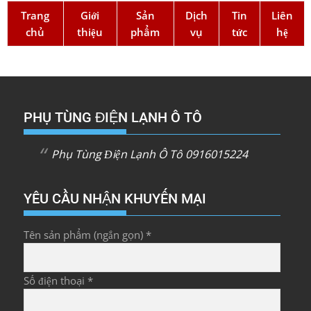
Trang
Giới
Sản
Dịch
Tin
Liên
chủ
thiệu
phẩm
vụ
tức
hệ
PHỤ TÙNG ĐIỆN LẠNH Ô TÔ
Phụ Tùng Điện Lạnh Ô Tô 0916015224
YÊU CẦU NHẬN KHUYẾN MẠI
Tên sản phẩm (ngắn gọn) *
Số điện thoại *