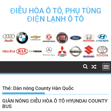
Skip
to
ĐIỀU HÒA Ô TÔ, PHỤ TÙNG
content
ĐIỆN LẠNH Ô TÔ
Thẻ:
Dàn nóng County Hàn Quốc
GIÀN NÓNG ĐIỀU HÒA Ô TÔ HYUNDAI COUNTY
BUS