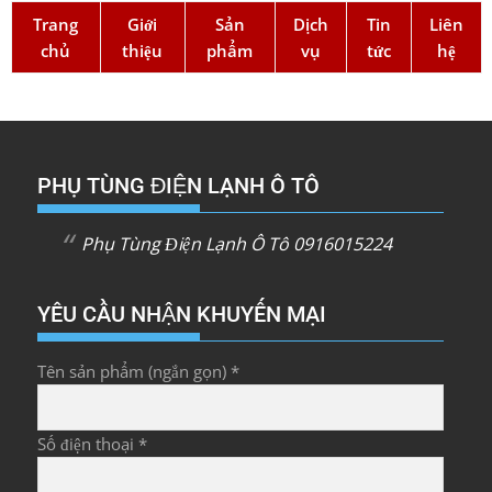
Trang
Giới
Sản
Dịch
Tin
Liên
chủ
thiệu
phẩm
vụ
tức
hệ
PHỤ TÙNG ĐIỆN LẠNH Ô TÔ
Phụ Tùng Điện Lạnh Ô Tô 0916015224
YÊU CẦU NHẬN KHUYẾN MẠI
Tên sản phẩm (ngắn gọn) *
Số điện thoại *