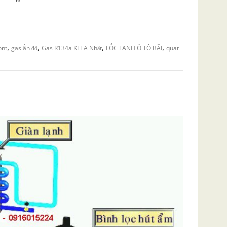
,
,
,
,
ont
gas ấn độ
Gas R134a KLEA Nhật
LỐC LẠNH Ô TÔ BÃI
quạt