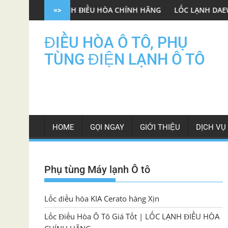
Skip
 LẠNH ĐIỀU HÒA CHÍNH HÃNG
LỐC LẠNH DAEWOO GENTRA OEM
=>
to
content
ĐIỀU HÒA Ô TÔ, PHỤ
TÙNG ĐIỆN LẠNH Ô TÔ
HOME
GỌI NGAY
GIỚI THIỆU
DỊCH VỤ
Phụ tùng Máy lạnh Ô tô
Lốc điều hòa KIA Cerato hàng Xịn
Lốc Điều Hòa Ô Tô Giá Tốt | LỐC LẠNH ĐIỀU HÒA