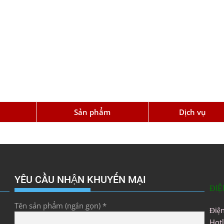
u
Sản phẩm
Dịch vụ
YÊU CẦU NHẬN KHUYẾN MẠI
ĐIỆ
Tên sản phẩm (ngắn gọn) *
Điệ
Hot