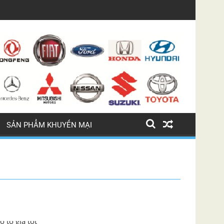
LỐC ĐIỀU HÒA BMW 745 LI
SẢN PHẨM KHUYẾN MẠI