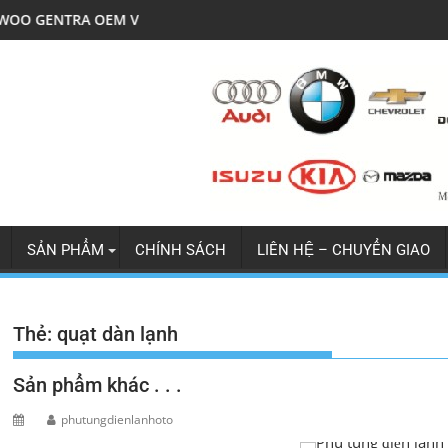
 V5
LỐC ĐIỀU HÒA MITSU JOLIE XỊN
SẢN PHẨM
CHÍNH SÁCH
LIÊN HỆ – CHUYỂN GIAO
Thẻ:
quạt dàn lạnh
Sản phẩm khác . . .
phutungdienlanhoto