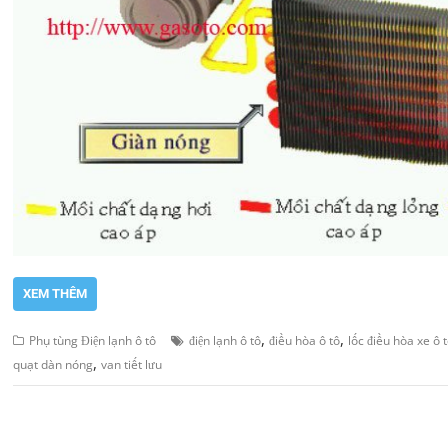
XEM THÊM
,
,
Phụ tùng Điện lạnh ô tô
điện lạnh ô tô
điều hòa ô tô
lốc điều hòa xe ô 
,
quạt dàn nóng
van tiết lưu