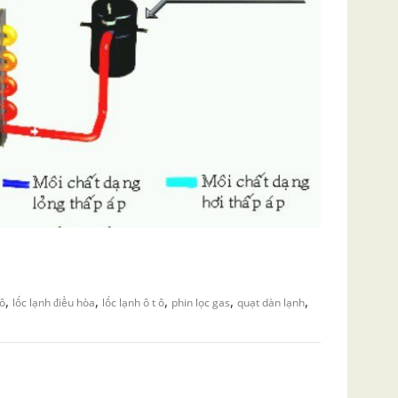
,
,
,
,
,
tô
lốc lạnh điều hòa
lốc lạnh ô t ô
phin lọc gas
quạt dàn lạnh