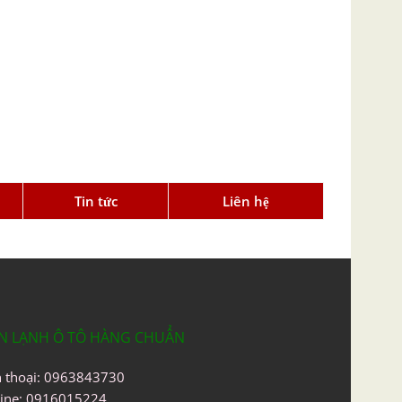
Tin tức
Liên hệ
N LẠNH Ô TÔ HÀNG CHUẨN
n thoại: 0963843730
line: 0916015224