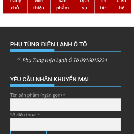
Trang
Giới
Sản
Dịch
Tin
Liên
chủ
thiệu
phẩm
vụ
tức
hệ
PHỤ TÙNG ĐIỆN LẠNH Ô TÔ
Phụ Tùng Điện Lạnh Ô Tô 0916015224
YÊU CẦU NHẬN KHUYẾN MẠI
Tên sản phẩm (ngắn gọn) *
Số điện thoại *