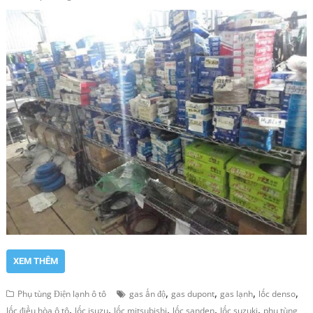
XEM THÊM
,
,
,
,
Phụ tùng Điện lạnh ô tô
gas ấn độ
gas dupont
gas lạnh
lốc denso
,
,
,
,
,
lốc điều hòa ô tô
lốc isuzu
lốc mitsubishi
lốc sanden
lốc suzuki
phụ tùng