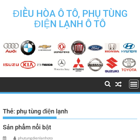
Skip
to
ĐIỀU HÒA Ô TÔ, PHỤ TÙNG
content
ĐIỆN LẠNH Ô TÔ
Thẻ:
phụ tùng điện lạnh
Sản phẩm nổi bật
phutungdienlanhoto