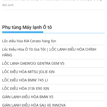
điện lạnh
Phụ tùng Máy lạnh Ô tô
Lốc điều hòa KIA Cerato hàng Xịn
Lốc Điều Hòa Ô Tô Giá Tốt | LỐC LẠNH ĐIỀU HÒA CHÍNH
HÃNG
LỐC LẠNH DAEWOO GENTRA OEM V5
LỐC ĐIỀU HÒA MITSU JOLIE XỊN
LỐC ĐIỀU HÒA BMW 745 LI
LỐC ĐIỀU HÒA 318i E90 XỊN
GIÀN LẠNH ĐIỀU HÒA BMW X5
GIÀN LẠNH ĐIỀU HÒA SAU XE INNOVA