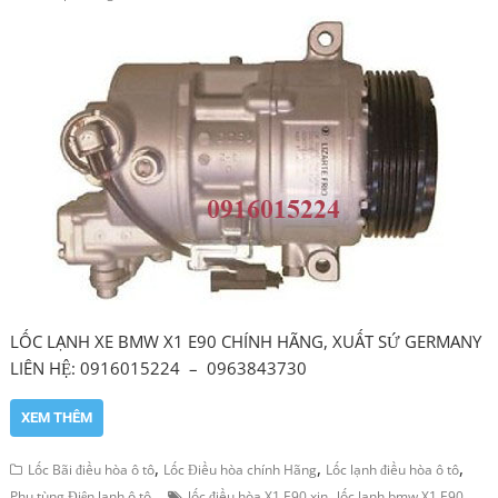
LỐC LẠNH XE BMW X1 E90 CHÍNH HÃNG, XUẤT SỨ GERMANY
LIÊN HỆ: 0916015224 – 0963843730
XEM THÊM
,
,
,
Lốc Bãi điều hòa ô tô
Lốc Điều hòa chính Hãng
Lốc lạnh điều hòa ô tô
,
Phụ tùng Điện lạnh ô tô
lốc điều hòa X1 E90 xịn
lốc lạnh bmw X1 E90