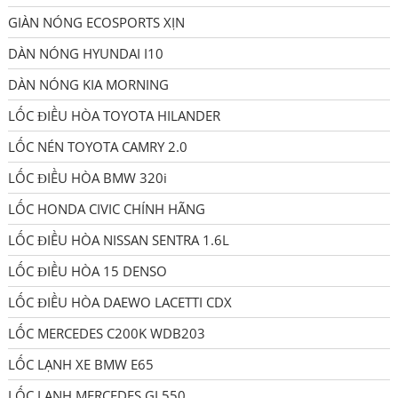
GIÀN NÓNG ECOSPORTS XỊN
DÀN NÓNG HYUNDAI I10
DÀN NÓNG KIA MORNING
LỐC ĐIỀU HÒA TOYOTA HILANDER
LỐC NÉN TOYOTA CAMRY 2.0
LỐC ĐIỀU HÒA BMW 320i
LỐC HONDA CIVIC CHÍNH HÃNG
LỐC ĐIỀU HÒA NISSAN SENTRA 1.6L
LỐC ĐIỀU HÒA 15 DENSO
LỐC ĐIỀU HÒA DAEWO LACETTI CDX
LỐC MERCEDES C200K WDB203
LỐC LẠNH XE BMW E65
LỐC LẠNH MERCEDES GL550