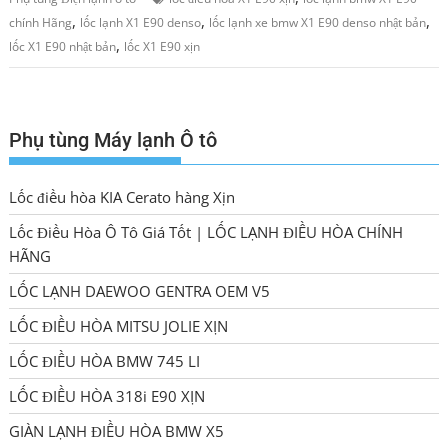
,
,
,
chính Hãng
lốc lạnh X1 E90 denso
lốc lạnh xe bmw X1 E90 denso nhật bản
,
lốc X1 E90 nhật bản
lốc X1 E90 xịn
Phụ tùng Máy lạnh Ô tô
Lốc điều hòa KIA Cerato hàng Xịn
Lốc Điều Hòa Ô Tô Giá Tốt | LỐC LẠNH ĐIỀU HÒA CHÍNH
HÃNG
LỐC LẠNH DAEWOO GENTRA OEM V5
LỐC ĐIỀU HÒA MITSU JOLIE XỊN
LỐC ĐIỀU HÒA BMW 745 LI
LỐC ĐIỀU HÒA 318i E90 XỊN
GIÀN LẠNH ĐIỀU HÒA BMW X5