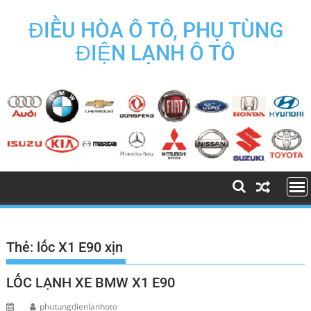
Skip
to
ĐIỀU HÒA Ô TÔ, PHỤ TÙNG
content
ĐIỆN LẠNH Ô TÔ
Thẻ:
lốc X1 E90 xịn
LỐC LẠNH XE BMW X1 E90
phutungdienlanhoto