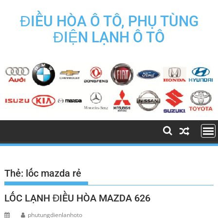
Skip
to
ĐIỀU HÒA Ô TÔ, PHỤ TÙNG
content
ĐIỆN LẠNH Ô TÔ
Thẻ:
lốc mazda rẻ
LỐC LẠNH ĐIỀU HÒA MAZDA 626
phutungdienlanhoto