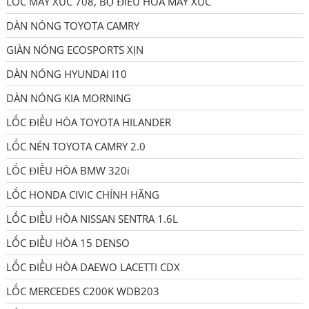
LỐC MÁY XÚC 708, BỘ ĐIỀU HÒA MÁY XÚC
DÀN NÓNG TOYOTA CAMRY
GIÀN NÓNG ECOSPORTS XỊN
DÀN NÓNG HYUNDAI I10
DÀN NÓNG KIA MORNING
LỐC ĐIỀU HÒA TOYOTA HILANDER
LỐC NÉN TOYOTA CAMRY 2.0
LỐC ĐIỀU HÒA BMW 320i
LỐC HONDA CIVIC CHÍNH HÃNG
LỐC ĐIỀU HÒA NISSAN SENTRA 1.6L
LỐC ĐIỀU HÒA 15 DENSO
LỐC ĐIỀU HÒA DAEWO LACETTI CDX
LỐC MERCEDES C200K WDB203