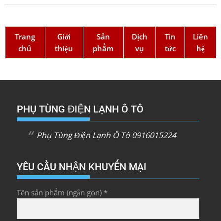
Trang
Giới
Sản
Dịch
Tin
Liên
chủ
thiệu
phẩm
vụ
tức
hệ
PHỤ TÙNG ĐIỆN LẠNH Ô TÔ
Phụ Tùng Điện Lạnh Ô Tô 0916015224
YÊU CẦU NHẬN KHUYẾN MẠI
Tên sản phẩm (ngắn gọn) *