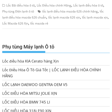
,
,
,
Lốc Bãi điều hòa ô tô
Lốc Điều hòa chính Hãng
Lốc lạnh điều hòa ô tô
,
Phụ tùng Điện lạnh ô tô
lốc lạnh điều hòa mazda 626 chính hãng
lốc
,
,
,
lạnh điều hòa mazda 626 chuẩn
lốc lạnh mazda 626 xịn
lốc lạnh mazda xịn
,
Lốc Mazda 626 Xịn
lốc mazda rẻ
Phụ tùng Máy lạnh Ô tô
Lốc điều hòa KIA Cerato hàng Xịn
Lốc Điều Hòa Ô Tô Giá Tốt | LỐC LẠNH ĐIỀU HÒA CHÍNH
HÃNG
LỐC LẠNH DAEWOO GENTRA OEM V5
LỐC ĐIỀU HÒA MITSU JOLIE XỊN
LỐC ĐIỀU HÒA BMW 745 LI
LỐC ĐIỀU HÒA 318i E90 XỊN