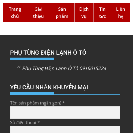
Trang
Giới
Sản
Dịch
Tin
Liên
chủ
thiệu
phẩm
vụ
tức
hệ
PHỤ TÙNG ĐIỆN LẠNH Ô TÔ
Phụ Tùng Điện Lạnh Ô Tô 0916015224
YÊU CẦU NHẬN KHUYẾN MẠI
Tên sản phẩm (ngắn gọn) *
Số điện thoại *