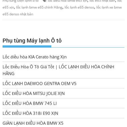
Phụ tùng Điện lạnh ô tô
lốc điều hòa bmw e65 xịn
lốc e65 nhật bản
lốc
,
,
,
e65 xịn
lốc lạnh bmw e65 chính Hãng
lốc lạnh e65 denso
lốc lạnh xe bmw
e65 denso nhật bản
Phụ tùng Máy lạnh Ô tô
Lốc điều hòa KIA Cerato hàng Xịn
Lốc Điều Hòa Ô Tô Giá Tốt | LỐC LẠNH ĐIỀU HÒA CHÍNH
HÃNG
LỐC LẠNH DAEWOO GENTRA OEM V5
LỐC ĐIỀU HÒA MITSU JOLIE XỊN
LỐC ĐIỀU HÒA BMW 745 LI
LỐC ĐIỀU HÒA 318i E90 XỊN
GIÀN LẠNH ĐIỀU HÒA BMW X5