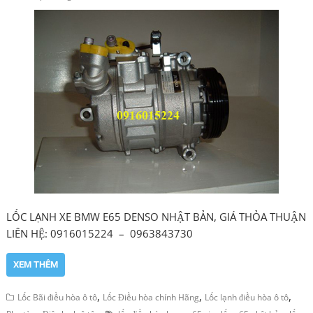
LỐC LẠNH XE BMW E65 DENSO NHẬT BẢN, GIÁ THỎA THUẬN
LIÊN HỆ: 0916015224 – 0963843730
XEM THÊM
,
,
,
Lốc Bãi điều hòa ô tô
Lốc Điều hòa chính Hãng
Lốc lạnh điều hòa ô tô
,
,