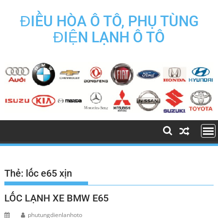
Skip
to
ĐIỀU HÒA Ô TÔ, PHỤ TÙNG
content
ĐIỆN LẠNH Ô TÔ
Thẻ:
lốc e65 xịn
LỐC LẠNH XE BMW E65
phutungdienlanhoto