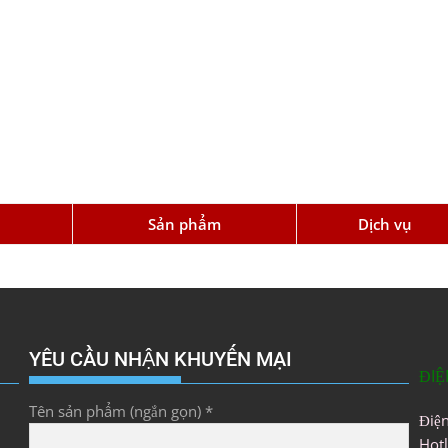
u
Sản phẩm
Dịch vụ
YÊU CẦU NHẬN KHUYẾN MẠI
ĐIỆ
Tên sản phẩm (ngắn gọn) *
Điệ
Hot