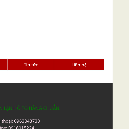
Tin tức
Liên hệ
N LẠNH Ô TÔ HÀNG CHUẨN
n thoại: 0963843730
line: 0916015224