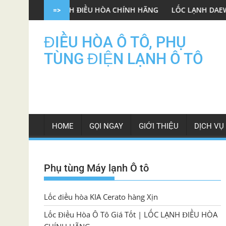
Skip
 LẠNH ĐIỀU HÒA CHÍNH HÃNG
LỐC LẠNH DAEWOO GENTRA OEM 
=>
to
content
ĐIỀU HÒA Ô TÔ, PHỤ
TÙNG ĐIỆN LẠNH Ô TÔ
HOME
GỌI NGAY
GIỚI THIỆU
DỊCH VỤ
Phụ tùng Máy lạnh Ô tô
Lốc điều hòa KIA Cerato hàng Xịn
Lốc Điều Hòa Ô Tô Giá Tốt | LỐC LẠNH ĐIỀU HÒA