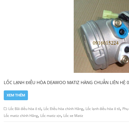
LỐC LẠNH ĐIỀU HÒA DEAWOO MATIZ HÀNG CHUẨN LIÊN HỆ 
XEM THÊM
,
,
,
Lốc Bãi điều hòa ô tô
Lốc Điều hòa chính Hãng
Lốc lạnh điều hòa ô tô
Phụ 
,
,
Lốc matiz chính Hãng
Lốc matiz xịn
Lốc xe Matiz