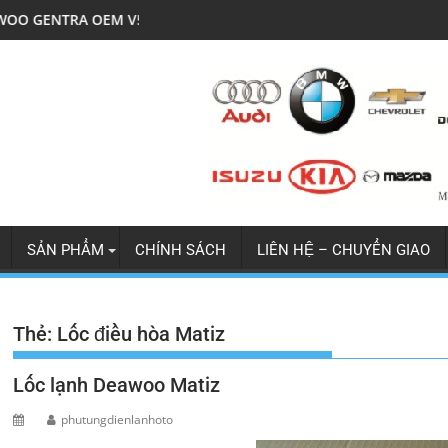
V5
LỐC ĐIỀU HÒA MITSU JOLIE XỊN
SẢN PHẨM
CHÍNH SÁCH
LIÊN HỆ – CHUYỂN GIAO
Thẻ:
Lốc điều hòa Matiz
Lốc lạnh Deawoo Matiz
phutungdienlanhoto