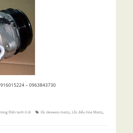
0916015224 – 0963843730
,
,
tùng Điện lạnh ô tô
lốc deawoo matiz
Lốc điều hòa Matiz