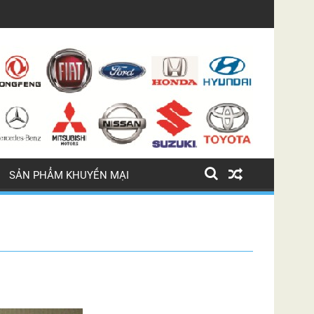
LỐC ĐIỀU HÒA BMW 745 LI
SẢN PHẨM KHUYẾN MẠI