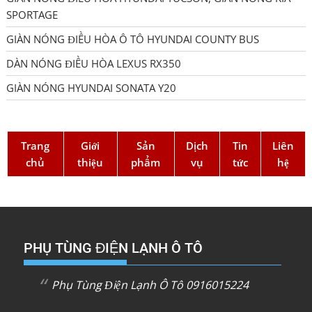
SPORTAGE
GIÀN NÓNG ĐIỀU HÒA Ô TÔ HYUNDAI COUNTY BUS
DÀN NÓNG ĐIỀU HÒA LEXUS RX350
GIÀN NÓNG HYUNDAI SONATA Y20
Trang
Giới
Sản
Dịch
Tin
Liên
chủ
thiệu
phẩm
vụ
tức
hệ
PHỤ TÙNG ĐIỆN LẠNH Ô TÔ
Phụ Tùng Điện Lạnh Ô Tô 0916015224