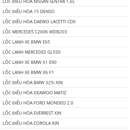
LỐC ĐIỀU HÒA NISSAN SENTRA 1.6L
LỐC ĐIỀU HÒA 15 DENSO
LỐC ĐIỀU HÒA DAEWO LACETTI CDX
LỐC MERCEDES C200K WDB203
LỐC LẠNH XE BMW E65
LỐC LẠNH MERCEDES GL550
LỐC LẠNH XE BMW X1 E90
LỐC LẠNH XE BMW X6 F1
LỐC ĐIỀU HÒA BMW 325i XỊN
LỐC ĐIỀU HÒA DEAWOO MATIZ
LỐC ĐIỀU HÒA FORD MONDEO 2.0
LỐC ĐIỀU HÒA EVERREST XỊN
LỐC ĐIỀU HÒA COROLA XỊN