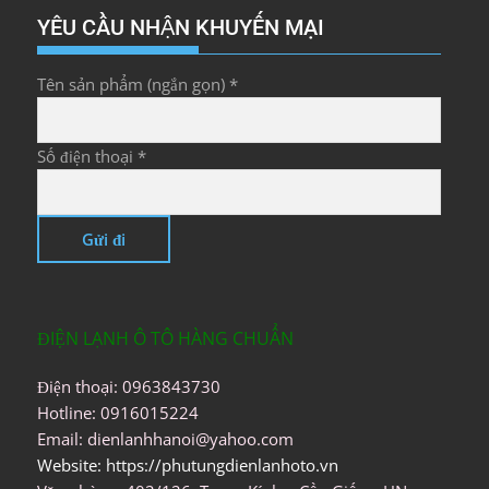
YÊU CẦU NHẬN KHUYẾN MẠI
Tên sản phẩm (ngắn gọn) *
Số điện thoại *
ĐIỆN LẠNH Ô TÔ HÀNG CHUẨN
Điện thoại: 0963843730
Hotline: 0916015224
Email: dienlanhhanoi@yahoo.com
Website: https://phutungdienlanhoto.vn