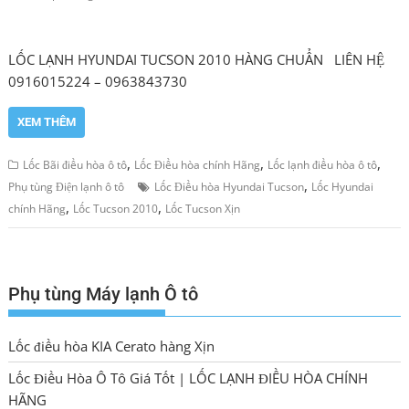
LỐC LẠNH HYUNDAI TUCSON 2010 HÀNG CHUẨN LIÊN HỆ
0916015224 – 0963843730
XEM THÊM
,
,
,
Lốc Bãi điều hòa ô tô
Lốc Điều hòa chính Hãng
Lốc lạnh điều hòa ô tô
,
Phụ tùng Điện lạnh ô tô
Lốc Điều hòa Hyundai Tucson
Lốc Hyundai
,
,
chính Hãng
Lốc Tucson 2010
Lốc Tucson Xịn
Phụ tùng Máy lạnh Ô tô
Lốc điều hòa KIA Cerato hàng Xịn
Lốc Điều Hòa Ô Tô Giá Tốt | LỐC LẠNH ĐIỀU HÒA CHÍNH
HÃNG