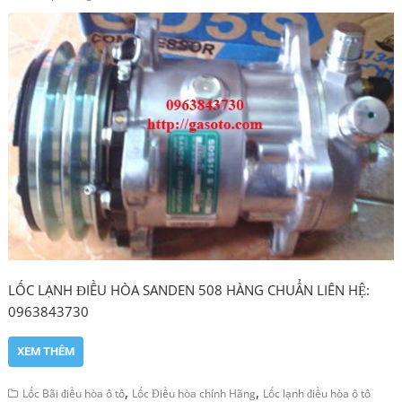
LỐC LẠNH ĐIỀU HÒA SANDEN 508 HÀNG CHUẨN LIÊN HỆ:
0963843730
XEM THÊM
,
,
Lốc Bãi điều hòa ô tô
Lốc Điều hòa chính Hãng
Lốc lạnh điều hòa ô tô