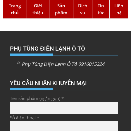
Trang
Giới
Sản
Dịch
Tin
Liên
chủ
thiệu
phẩm
vụ
tức
hệ
PHỤ TÙNG ĐIỆN LẠNH Ô TÔ
Phụ Tùng Điện Lạnh Ô Tô 0916015224
YÊU CẦU NHẬN KHUYẾN MẠI
Tên sản phẩm (ngắn gọn) *
Số điện thoại *