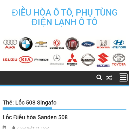
Skip
to
ĐIỀU HÒA Ô TÔ, PHỤ TÙNG
content
ĐIỆN LẠNH Ô TÔ
Thẻ:
Lốc 508 Singafo
Lốc Điều hòa Sanden 508
phutungdienlanhoto