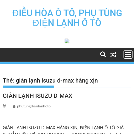
Skip
to
ĐIỀU HÒA Ô TÔ, PHỤ TÙNG
content
ĐIỆN LẠNH Ô TÔ
Thẻ:
giàn lạnh isuzu d-max hàng xịn
GIÀN LẠNH ISUZU D-MAX
phutungdienlanhoto
GIÀN LẠNH ISUZU D-MAX HÀNG XỊN, ĐIỆN LẠNH Ô TÔ GIÁ