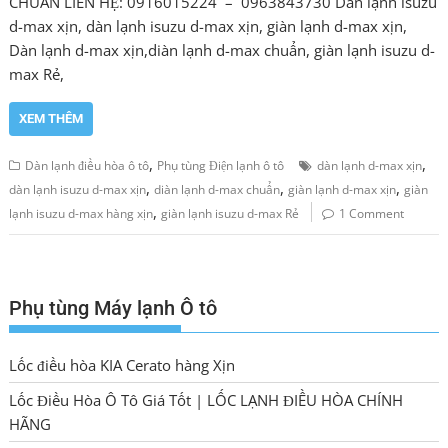
CHUẨN LIÊN HỆ: 0916015224 – 0963843730 Dàn lạnh isuzu
d-max xịn, dàn lạnh isuzu d-max xịn, giàn lạnh d-max xịn,
Dàn lạnh d-max xịn,diàn lạnh d-max chuẩn, giàn lạnh isuzu d-
max Rẻ,
XEM THÊM
,
,
Dàn lạnh điều hòa ô tô
Phụ tùng Điện lạnh ô tô
dàn lạnh d-max xịn
,
,
,
dàn lạnh isuzu d-max xịn
diàn lạnh d-max chuẩn
giàn lạnh d-max xịn
giàn
,
lạnh isuzu d-max hàng xịn
giàn lạnh isuzu d-max Rẻ
1 Comment
Phụ tùng Máy lạnh Ô tô
Lốc điều hòa KIA Cerato hàng Xịn
Lốc Điều Hòa Ô Tô Giá Tốt | LỐC LẠNH ĐIỀU HÒA CHÍNH
HÃNG