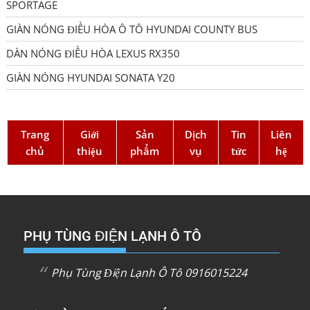
SPORTAGE
GIÀN NÓNG ĐIỀU HÒA Ô TÔ HYUNDAI COUNTY BUS
DÀN NÓNG ĐIỀU HÒA LEXUS RX350
GIÀN NÓNG HYUNDAI SONATA Y20
Trang
Giới
Sản
Dịch
Tin
Liên
chủ
thiệu
phẩm
vụ
tức
hệ
PHỤ TÙNG ĐIỆN LẠNH Ô TÔ
Phụ Tùng Điện Lạnh Ô Tô 0916015224