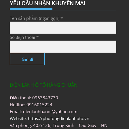
YÊU CẦU NHẬN KHUYẾN MẠI
Tên sản phẩm (ngắn gọn) *
Số điện thoại *
ĐIỆN LẠNH Ô TÔ HÀNG CHUẨN
Điện thoại: 0963843730
Hotline: 0916015224
Email: dienlanhhanoi@yahoo.com
Website: https://phutungdienlanhoto.vn
Văn phòng: 402/126, Trung Kính – Cầu Giấy – HN