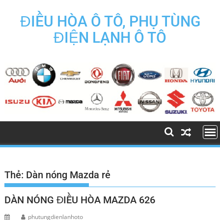
Skip
to
ĐIỀU HÒA Ô TÔ, PHỤ TÙNG
content
ĐIỆN LẠNH Ô TÔ
Thẻ:
Dàn nóng Mazda rẻ
DÀN NÓNG ĐIỀU HÒA MAZDA 626
phutungdienlanhoto