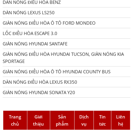
DÀN NÓNG ĐIỀU HÒA BENZ
DÀN NÓNG LEXUS LS250
GIÀN NÓNG ĐIỀU HÒA Ô TÔ FORD MONDEO
LỐC ĐIỀU HÒA ESCAPE 3.0
GIÀN NÓNG HYUNDAI SANTAFE
GIÀN NÓNG ĐIỀU HÒA HYUNDAI TUCSON, GIÀN NÓNG KIA
SPORTAGE
GIÀN NÓNG ĐIỀU HÒA Ô TÔ HYUNDAI COUNTY BUS
DÀN NÓNG ĐIỀU HÒA LEXUS RX350
GIÀN NÓNG HYUNDAI SONATA Y20
Trang
Giới
Sản
Dịch
Tin
Liên
chủ
thiệu
phẩm
vụ
tức
hệ