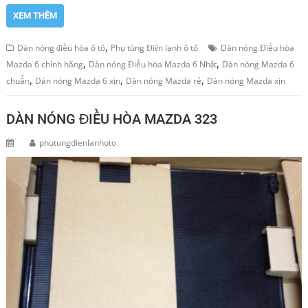
XEM THÊM
,
Dàn nóng điều hòa ô tô
Phụ tùng Điện lạnh ô tô
Dàn nóng Điều hòa
,
,
Mazda 6 chính hãng
Dàn nóng Điều hòa Mazda 6 Nhật
Dàn nóng Mazda 6
,
,
,
chuẩn
Dàn nóng Mazda 6 xịn
Dàn nóng Mazda rẻ
Dàn nóng Mazda xịn
DÀN NÓNG ĐIỀU HÒA MAZDA 323
phutungdienlanhoto