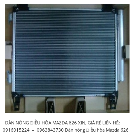
DÀN NÓNG ĐIỀU HÒA MAZDA 626 XỊN, GIÁ RẺ LIÊN HỆ:
0916015224 – 0963843730 Dàn nóng Điều hòa Mazda 626