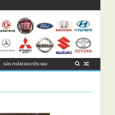
ỊN
LỐC ĐIỀU HÒA BMW 745 LI
SẢN PHẨM KHUYẾN MẠI