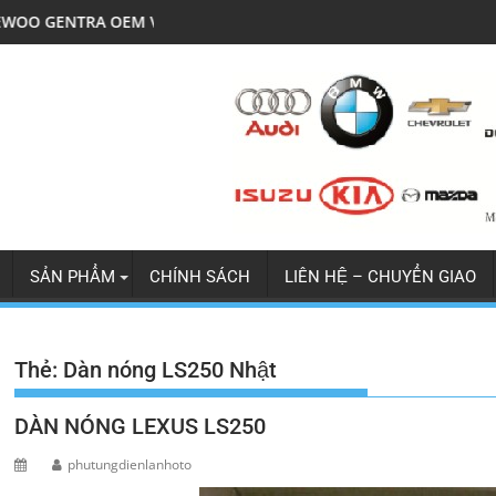
EM V5
LỐC ĐIỀU HÒA MITSU JOLIE X
SẢN PHẨM
CHÍNH SÁCH
LIÊN HỆ – CHUYỂN GIAO
Thẻ:
Dàn nóng LS250 Nhật
DÀN NÓNG LEXUS LS250
phutungdienlanhoto