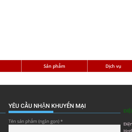
u
Sản phẩm
Dịch vụ
YÊU CẦU NHẬN KHUYẾN MẠI
ĐIỆ
Tên sản phẩm (ngắn gọn) *
Điệ
Hot