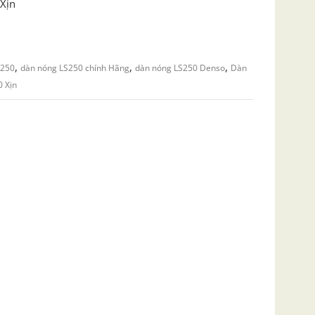
Xịn
,
,
,
S250
dàn nóng LS250 chính Hãng
dàn nóng LS250 Denso
Dàn
0 Xịn