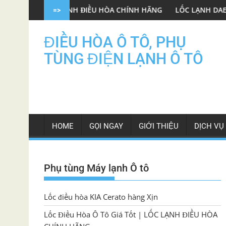
Skip
LỐC LẠNH ĐIỀU HÒA CHÍNH HÃNG
LỐC LẠNH DAEWOO GENTRA O
=>
to
content
ĐIỀU HÒA Ô TÔ, PHỤ
TÙNG ĐIỆN LẠNH Ô TÔ
HOME
GỌI NGAY
GIỚI THIỆU
DỊCH VỤ
Phụ tùng Máy lạnh Ô tô
Lốc điều hòa KIA Cerato hàng Xịn
Lốc Điều Hòa Ô Tô Giá Tốt | LỐC LẠNH ĐIỀU HÒA