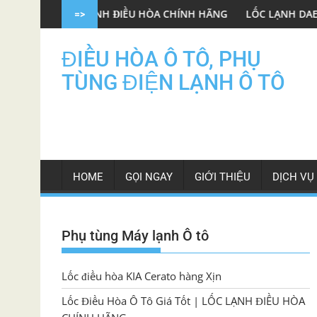
Skip
LỐC LẠNH ĐIỀU HÒA CHÍNH HÃNG
LỐC LẠNH DAEWOO GENTRA O
=>
to
content
ĐIỀU HÒA Ô TÔ, PHỤ
TÙNG ĐIỆN LẠNH Ô TÔ
HOME
GỌI NGAY
GIỚI THIỆU
DỊCH VỤ
Phụ tùng Máy lạnh Ô tô
Lốc điều hòa KIA Cerato hàng Xịn
Lốc Điều Hòa Ô Tô Giá Tốt | LỐC LẠNH ĐIỀU HÒA