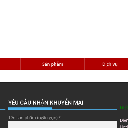
u
Sản phẩm
Dịch vụ
YÊU CẦU NHẬN KHUYẾN MẠI
ĐIỆ
Tên sản phẩm (ngắn gọn) *
Điệ
Hot