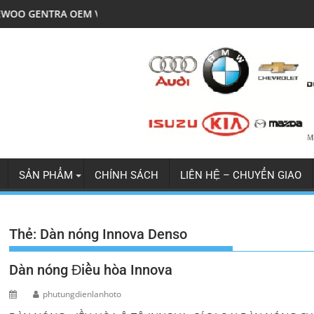
EM V5
LỐC ĐIỀU HÒA MITSU JOLIE X
SẢN PHẨM
CHÍNH SÁCH
LIÊN HỆ – CHUYỂN GIAO
Thẻ:
Dàn nóng Innova Denso
Dàn nóng Điều hòa Innova
phutungdienlanhoto