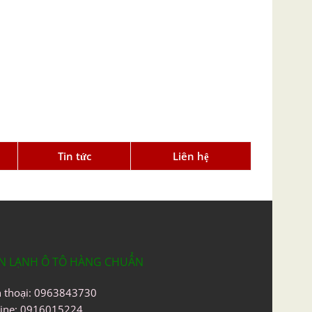
Tin tức
Liên hệ
N LẠNH Ô TÔ HÀNG CHUẨN
n thoại: 0963843730
line: 0916015224