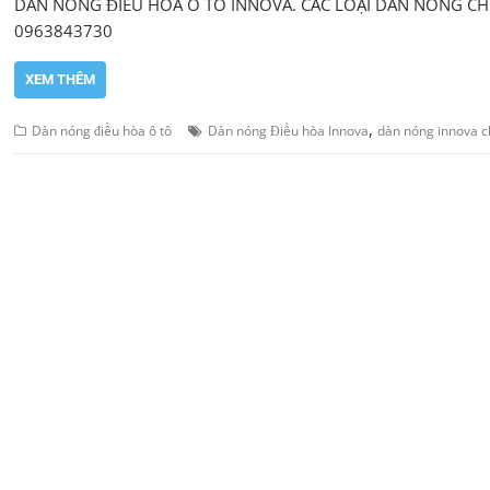
DÀN NÓNG ĐIỀU HÒA Ô TÔ INNOVA. CÁC LOẠI DÀN NÓNG CH
0963843730
XEM THÊM
,
Dàn nóng điều hòa ô tô
Dàn nóng Điều hòa Innova
dàn nóng innova 