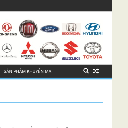
ỊN
LỐC ĐIỀU HÒA BMW 745 LI
SẢN PHẨM KHUYẾN MẠI