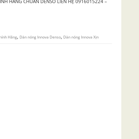
ÍNH HÃNG CHUẨN DENSO LIÊN HỆ 0916015224 –
,
,
chính Hãng
Dàn nóng Innova Denso
Dàn nóng Innova Xịn