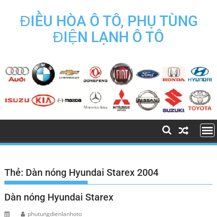
Skip
to
ĐIỀU HÒA Ô TÔ, PHỤ TÙNG
content
ĐIỆN LẠNH Ô TÔ
Thẻ:
Dàn nóng Hyundai Starex 2004
Dàn nóng Hyundai Starex
phutungdienlanhoto