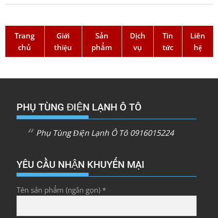
Trang
Giới
Sản
Dịch
Tin
Liên
chủ
thiệu
phẩm
vụ
tức
hệ
PHỤ TÙNG ĐIỆN LẠNH Ô TÔ
Phụ Tùng Điện Lạnh Ô Tô 0916015224
YÊU CẦU NHẬN KHUYẾN MẠI
Tên sản phẩm (ngắn gọn) *