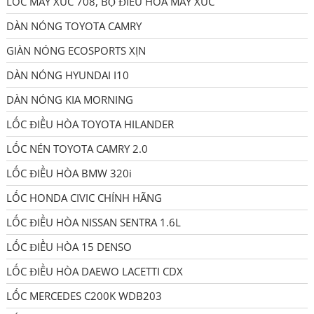
LỐC MÁY XÚC 708, BỘ ĐIỀU HÒA MÁY XÚC
DÀN NÓNG TOYOTA CAMRY
GIÀN NÓNG ECOSPORTS XỊN
DÀN NÓNG HYUNDAI I10
DÀN NÓNG KIA MORNING
LỐC ĐIỀU HÒA TOYOTA HILANDER
LỐC NÉN TOYOTA CAMRY 2.0
LỐC ĐIỀU HÒA BMW 320i
LỐC HONDA CIVIC CHÍNH HÃNG
LỐC ĐIỀU HÒA NISSAN SENTRA 1.6L
LỐC ĐIỀU HÒA 15 DENSO
LỐC ĐIỀU HÒA DAEWO LACETTI CDX
LỐC MERCEDES C200K WDB203