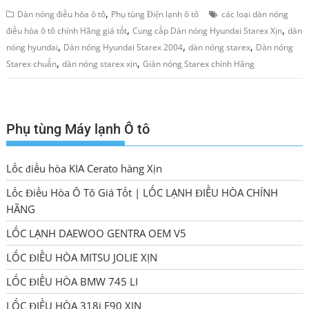
,
Dàn nóng điều hòa ô tô
Phụ tùng Điện lạnh ô tô
các loại dàn nóng
,
,
điều hòa ô tô chính Hãng giá tốt
Cung cấp Dàn nóng Hyundai Starex Xịn
dàn
,
,
,
nóng hyundai
Dàn nóng Hyundai Starex 2004
dàn nóng starex
Dàn nóng
,
,
Starex chuẩn
dàn nóng starex xịn
Giàn nóng Starex chính Hãng
Phụ tùng Máy lạnh Ô tô
Lốc điều hòa KIA Cerato hàng Xịn
Lốc Điều Hòa Ô Tô Giá Tốt | LỐC LẠNH ĐIỀU HÒA CHÍNH
HÃNG
LỐC LẠNH DAEWOO GENTRA OEM V5
LỐC ĐIỀU HÒA MITSU JOLIE XỊN
LỐC ĐIỀU HÒA BMW 745 LI
LỐC ĐIỀU HÒA 318i E90 XỊN