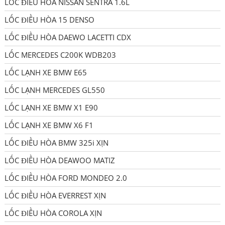
LỐC ĐIỀU HÒA NISSAN SENTRA 1.6L
LỐC ĐIỀU HÒA 15 DENSO
LỐC ĐIỀU HÒA DAEWO LACETTI CDX
LỐC MERCEDES C200K WDB203
LỐC LẠNH XE BMW E65
LỐC LẠNH MERCEDES GL550
LỐC LẠNH XE BMW X1 E90
LỐC LẠNH XE BMW X6 F1
LỐC ĐIỀU HÒA BMW 325i XỊN
LỐC ĐIỀU HÒA DEAWOO MATIZ
LỐC ĐIỀU HÒA FORD MONDEO 2.0
LỐC ĐIỀU HÒA EVERREST XỊN
LỐC ĐIỀU HÒA COROLA XỊN