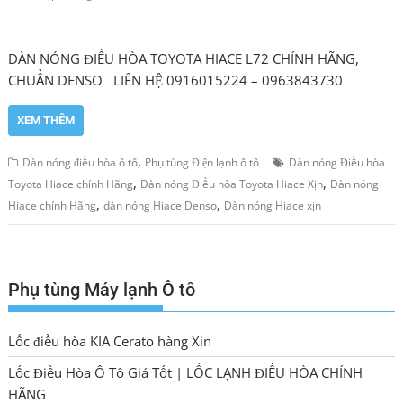
DÀN NÓNG ĐIỀU HÒA TOYOTA HIACE L72 CHÍNH HÃNG,
CHUẨN DENSO LIÊN HỆ 0916015224 – 0963843730
XEM THÊM
,
Dàn nóng điều hòa ô tô
Phụ tùng Điện lạnh ô tô
Dàn nóng Điều hòa
,
,
Toyota Hiace chính Hãng
Dàn nóng Điều hòa Toyota Hiace Xịn
Dàn nóng
,
,
Hiace chính Hãng
dàn nóng Hiace Denso
Dàn nóng Hiace xịn
Phụ tùng Máy lạnh Ô tô
Lốc điều hòa KIA Cerato hàng Xịn
Lốc Điều Hòa Ô Tô Giá Tốt | LỐC LẠNH ĐIỀU HÒA CHÍNH
HÃNG