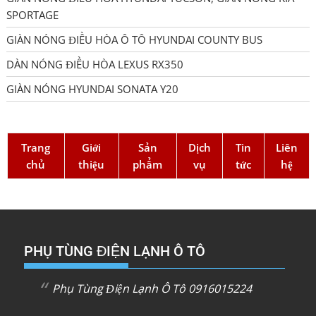
SPORTAGE
GIÀN NÓNG ĐIỀU HÒA Ô TÔ HYUNDAI COUNTY BUS
DÀN NÓNG ĐIỀU HÒA LEXUS RX350
GIÀN NÓNG HYUNDAI SONATA Y20
Trang
Giới
Sản
Dịch
Tin
Liên
chủ
thiệu
phẩm
vụ
tức
hệ
PHỤ TÙNG ĐIỆN LẠNH Ô TÔ
Phụ Tùng Điện Lạnh Ô Tô 0916015224