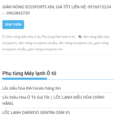
GIÀN NÓNG ECOSPORTS XỊN, GIÁ TỐT LIÊN HỆ: 0916015224
– 0963843730
XEM THÊM
,
Dàn nóng điều hòa ô tô
Phụ tùng Điện lạnh ô tô
dàn nóng điều hòa
,
,
,
ecosports
dàn nóng ecosports chuẩn
dàn nóng ecosports xịn
giàn nóng
,
ecosports chuẩn
giàn nóng ecosports xịn
Phụ tùng Máy lạnh Ô tô
Lốc điều hòa KIA Cerato hàng Xịn
Lốc Điều Hòa Ô Tô Giá Tốt | LỐC LẠNH ĐIỀU HÒA CHÍNH
HÃNG
LỐC LẠNH DAEWOO GENTRA OEM V5