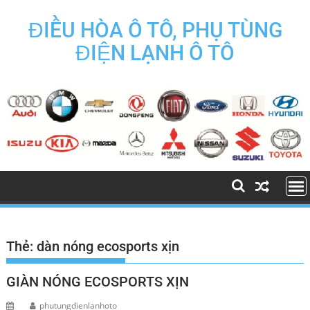
Skip
to
ĐIỀU HÒA Ô TÔ, PHỤ TÙNG
content
ĐIỆN LẠNH Ô TÔ
Thẻ:
dàn nóng ecosports xịn
GIÀN NÓNG ECOSPORTS XỊN
phutungdienlanhoto