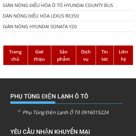
GIÀN NÓNG ĐIỀU HÒA Ô TÔ HYUNDAI COUNTY BUS
DÀN NÓNG ĐIỀU HÒA LEXUS RX350
GIÀN NÓNG HYUNDAI SONATA Y20
Trang
Giới
Sản
Dịch
Tin
Liên
chủ
thiệu
phẩm
vụ
tức
hệ
PHỤ TÙNG ĐIỆN LẠNH Ô TÔ
Phụ Tùng Điện Lạnh Ô Tô 0916015224
YÊU CẦU NHẬN KHUYẾN MẠI