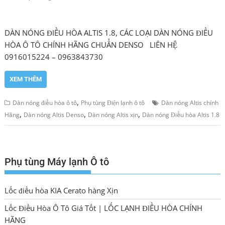
DÀN NÓNG ĐIỀU HÒA ALTIS 1.8, CÁC LOẠI DÀN NÓNG ĐIỀU
HÒA Ô TÔ CHÍNH HÃNG CHUẨN DENSO LIÊN HỆ
0916015224 – 0963843730
XEM THÊM
,
Dàn nóng điều hòa ô tô
Phụ tùng Điện lạnh ô tô
Dàn nóng Altis chính
,
,
,
Hãng
Dàn nóng Altis Denso
Dàn nóng Altis xịn
Dàn nóng Điều hòa Altis 1.8
Phụ tùng Máy lạnh Ô tô
Lốc điều hòa KIA Cerato hàng Xịn
Lốc Điều Hòa Ô Tô Giá Tốt | LỐC LẠNH ĐIỀU HÒA CHÍNH
HÃNG