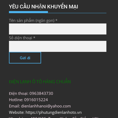
YÊU CẦU NHẬN KHUYẾN MẠI
Tên sản phẩm (ngắn gọn) *
Số điện thoại *
ĐIỆN LẠNH Ô TÔ HÀNG CHUẨN
Điện thoại: 0963843730
Hotline: 0916015224
Email: dienlanhhanoi@yahoo.com
Website: https://phutungdienlanhoto.vn