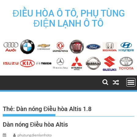
Skip
to
ĐIỀU HÒA Ô TÔ, PHỤ TÙNG
content
ĐIỆN LẠNH Ô TÔ
Thẻ:
Dàn nóng Điều hòa Altis 1.8
Dàn nóng Điều hòa Altis
phutungdienlanhoto