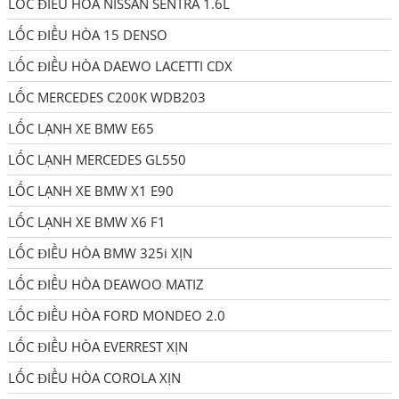
LỐC ĐIỀU HÒA NISSAN SENTRA 1.6L
LỐC ĐIỀU HÒA 15 DENSO
LỐC ĐIỀU HÒA DAEWO LACETTI CDX
LỐC MERCEDES C200K WDB203
LỐC LẠNH XE BMW E65
LỐC LẠNH MERCEDES GL550
LỐC LẠNH XE BMW X1 E90
LỐC LẠNH XE BMW X6 F1
LỐC ĐIỀU HÒA BMW 325i XỊN
LỐC ĐIỀU HÒA DEAWOO MATIZ
LỐC ĐIỀU HÒA FORD MONDEO 2.0
LỐC ĐIỀU HÒA EVERREST XỊN
LỐC ĐIỀU HÒA COROLA XỊN