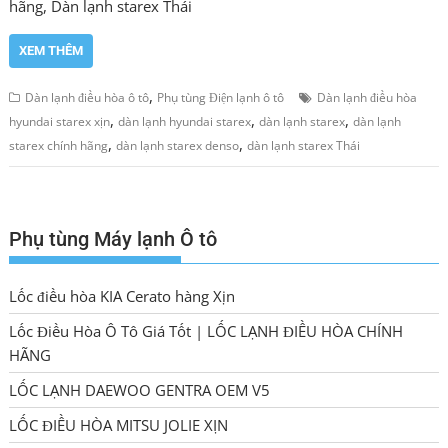
hãng, Dàn lạnh starex Thái
XEM THÊM
,
Dàn lạnh điều hòa ô tô
Phụ tùng Điện lạnh ô tô
Dàn lạnh điều hòa
,
,
,
hyundai starex xịn
dàn lạnh hyundai starex
dàn lạnh starex
dàn lạnh
,
,
starex chính hãng
dàn lạnh starex denso
dàn lạnh starex Thái
Phụ tùng Máy lạnh Ô tô
Lốc điều hòa KIA Cerato hàng Xịn
Lốc Điều Hòa Ô Tô Giá Tốt | LỐC LẠNH ĐIỀU HÒA CHÍNH
HÃNG
LỐC LẠNH DAEWOO GENTRA OEM V5
LỐC ĐIỀU HÒA MITSU JOLIE XỊN