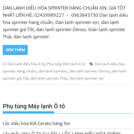
DÀN LẠNH ĐIỀU HÒA SPRINTER HÀNG CHUẨN XỊN, GIÁ TỐT
NHẤT LIÊN HỆ: 02439989227 – 0963843730 Dàn lạnh điều
hòa sprinter hàng chuẩn, Dàn lạnh sprinter xịn, dàn lạnh
sprinter giá Tốt, dàn lạnh sprinter Denso, Giàn lạnh sprinter
Thái, dàn lạnh sprinter
XEM THÊM
,
Dàn lạnh điều hòa ô tô
Phụ tùng Điện lạnh ô tô
Dàn lạnh điều hòa
,
,
,
sprinter hàng chuẩn
dàn lạnh sprinter
dàn lạnh sprinter Denso
dàn lạnh
,
,
sprinter giá Tốt
dàn lạnh sprinter Thái
dàn lạnh sprinter xịn
Phụ tùng Máy lạnh Ô tô
Lốc điều hòa KIA Cerato hàng Xịn
Lốc Điều Hòa Ô Tô Giá Tốt | LỐC LẠNH ĐIỀU HÒA CHÍNH