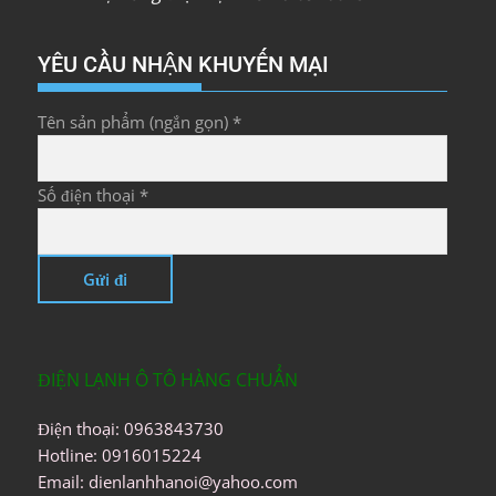
YÊU CẦU NHẬN KHUYẾN MẠI
Tên sản phẩm (ngắn gọn) *
Số điện thoại *
ĐIỆN LẠNH Ô TÔ HÀNG CHUẨN
Điện thoại: 0963843730
Hotline: 0916015224
Email: dienlanhhanoi@yahoo.com