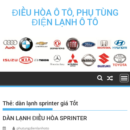
Skip
to
ĐIỀU HÒA Ô TÔ, PHỤ TÙNG
content
ĐIỆN LẠNH Ô TÔ
Thẻ:
dàn lạnh sprinter giá Tốt
DÀN LẠNH ĐIỀU HÒA SPRINTER
phutungdienlanhoto