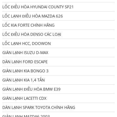
LỐC ĐIỀU HÒA HYUNDAI COUNTY SP21
LỐC LẠNH ĐIỀU HÒA MAZDA 626
LỐC KIA FORTE CHÍNH HÃNG
LỐC ĐIỀU HÒA DENSO CÁC LOẠI
LỐC LẠNH HCC, DOOWON
GIÀN LẠNH ISUZU D-MAX
DÀN LẠNH FORD ESCAPE
GIÀN LẠNH KIA BONGO 3
GIÀN LẠNH KIA 1,4 TẤN
GIÀN LẠNH ĐIỀU HÒA BMW E39
GIÀN LẠNH LACETTI CDX
DÀN LẠNH SPARK TOYOTA CHÍNH HÃNG
GIÀN LẠNH MAZDA6 2003