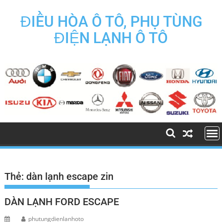
Skip
to
ĐIỀU HÒA Ô TÔ, PHỤ TÙNG
content
ĐIỆN LẠNH Ô TÔ
Thẻ:
dàn lạnh escape zin
DÀN LẠNH FORD ESCAPE
phutungdienlanhoto