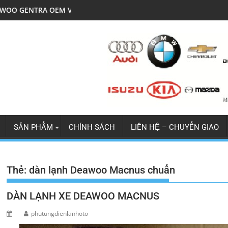
OEM V5
LỐC ĐIỀU HÒA MITSU JOLIE 
SẢN PHẨM
CHÍNH SÁCH
LIÊN HỆ – CHUYỂN GIAO
Thẻ:
dàn lạnh Deawoo Macnus chuẩn
DÀN LẠNH XE DEAWOO MACNUS
phutungdienlanhoto