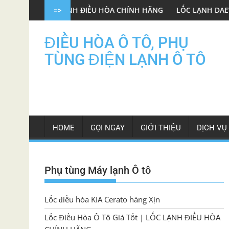
Skip
 LỐC LẠNH ĐIỀU HÒA CHÍNH HÃNG
LỐC LẠNH DAEWOO GENTRA 
=>
to
content
ĐIỀU HÒA Ô TÔ, PHỤ
TÙNG ĐIỆN LẠNH Ô TÔ
HOME
GỌI NGAY
GIỚI THIỆU
DỊCH VỤ
Phụ tùng Máy lạnh Ô tô
Lốc điều hòa KIA Cerato hàng Xịn
Lốc Điều Hòa Ô Tô Giá Tốt | LỐC LẠNH ĐIỀU HÒA