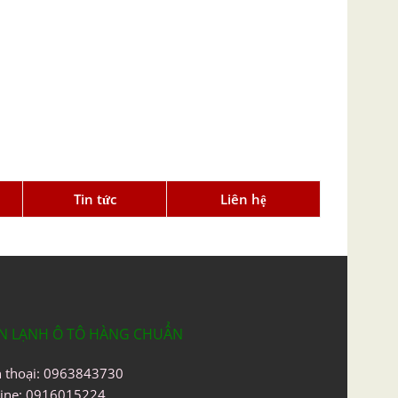
Tin tức
Liên hệ
N LẠNH Ô TÔ HÀNG CHUẨN
n thoại: 0963843730
line: 0916015224