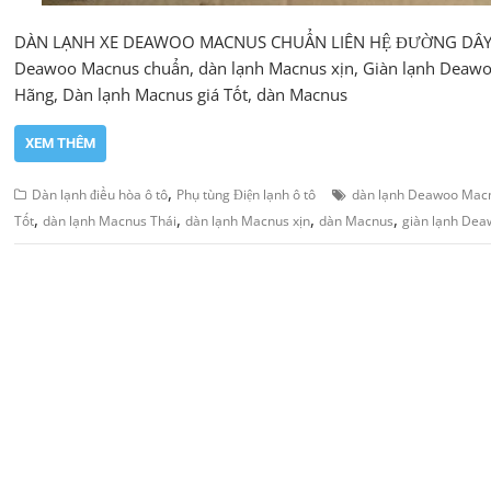
DÀN LẠNH XE DEAWOO MACNUS CHUẨN LIÊN HỆ ĐƯỜNG DÂY 
Deawoo Macnus chuẩn, dàn lạnh Macnus xịn, Giàn lạnh Deawoo
Hãng, Dàn lạnh Macnus giá Tốt, dàn Macnus
XEM THÊM
,
Dàn lạnh điều hòa ô tô
Phụ tùng Điện lạnh ô tô
dàn lạnh Deawoo Mac
,
,
,
,
Tốt
dàn lạnh Macnus Thái
dàn lạnh Macnus xịn
dàn Macnus
giàn lạnh De