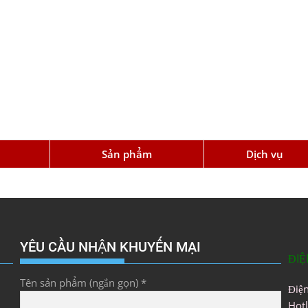
u
Sản phẩm
Dịch vụ
YÊU CẦU NHẬN KHUYẾN MẠI
ĐIỆ
Tên sản phẩm (ngắn gọn) *
Điệ
Hot