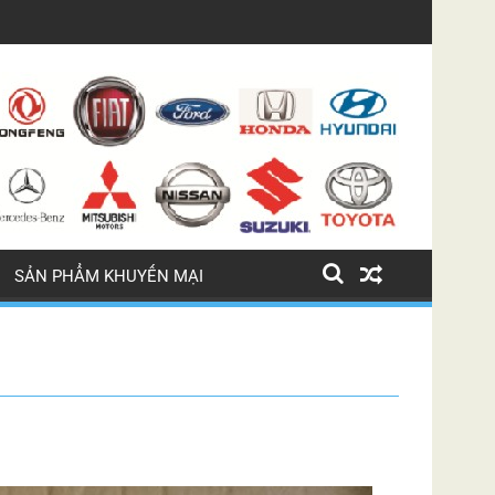
XỊN
LỐC ĐIỀU HÒA BMW 745 LI
SẢN PHẨM KHUYẾN MẠI