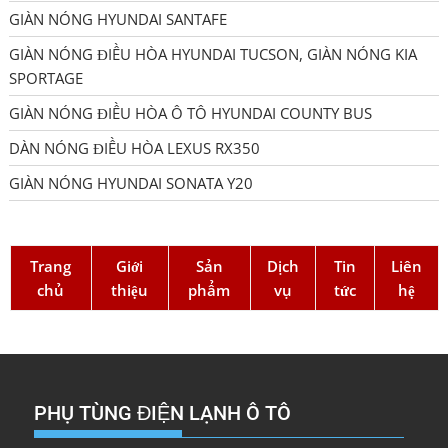
GIÀN NÓNG HYUNDAI SANTAFE
GIÀN NÓNG ĐIỀU HÒA HYUNDAI TUCSON, GIÀN NÓNG KIA
SPORTAGE
GIÀN NÓNG ĐIỀU HÒA Ô TÔ HYUNDAI COUNTY BUS
DÀN NÓNG ĐIỀU HÒA LEXUS RX350
GIÀN NÓNG HYUNDAI SONATA Y20
Trang
Giới
Sản
Dịch
Tin
Liên
chủ
thiệu
phẩm
vụ
tức
hệ
PHỤ TÙNG ĐIỆN LẠNH Ô TÔ