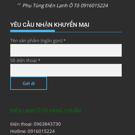
Phụ Tùng Điện Lạnh Ô Tô 0916015224
YÊU CẦU NHẬN KHUYẾN MẠI
Tên sản phẩm (ngắn gọn) *
Số điện thoại *
ĐIỆN LẠNH Ô TÔ HÀNG CHUẨN
Điện thoại: 0963843730
Hotline: 0916015224