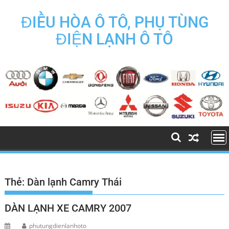
Skip
to
ĐIỀU HÒA Ô TÔ, PHỤ TÙNG
content
ĐIỆN LẠNH Ô TÔ
Thẻ:
Dàn lạnh Camry Thái
DÀN LẠNH XE CAMRY 2007
phutungdienlanhoto