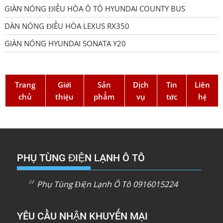
GIÀN NÓNG ĐIỀU HÒA Ô TÔ HYUNDAI COUNTY BUS
DÀN NÓNG ĐIỀU HÒA LEXUS RX350
GIÀN NÓNG HYUNDAI SONATA Y20
Trang
Giới
Sản
Dịch
Tin
Liên
chủ
thiệu
phẩm
vụ
tức
hệ
PHỤ TÙNG ĐIỆN LẠNH Ô TÔ
Phụ Tùng Điện Lạnh Ô Tô 0916015224
YÊU CẦU NHẬN KHUYẾN MẠI