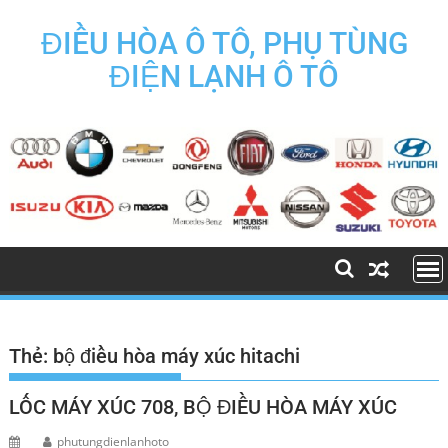
Skip
to
ĐIỀU HÒA Ô TÔ, PHỤ TÙNG
content
ĐIỆN LẠNH Ô TÔ
Thẻ:
bộ điều hòa máy xúc hitachi
LỐC MÁY XÚC 708, BỘ ĐIỀU HÒA MÁY XÚC
phutungdienlanhoto