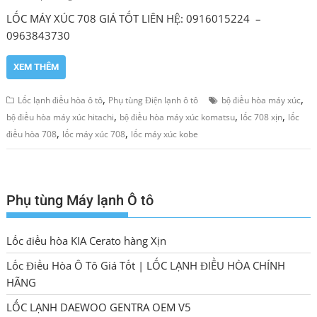
LỐC MÁY XÚC 708 GIÁ TỐT LIÊN HỆ: 0916015224 –
0963843730
XEM THÊM
,
,
Lốc lạnh điều hòa ô tô
Phụ tùng Điện lạnh ô tô
bộ điều hòa máy xúc
,
,
,
bộ điều hòa máy xúc hitachi
bộ điều hòa máy xúc komatsu
lốc 708 xịn
lốc
,
,
điều hòa 708
lốc máy xúc 708
lốc máy xúc kobe
Phụ tùng Máy lạnh Ô tô
Lốc điều hòa KIA Cerato hàng Xịn
Lốc Điều Hòa Ô Tô Giá Tốt | LỐC LẠNH ĐIỀU HÒA CHÍNH
HÃNG
LỐC LẠNH DAEWOO GENTRA OEM V5