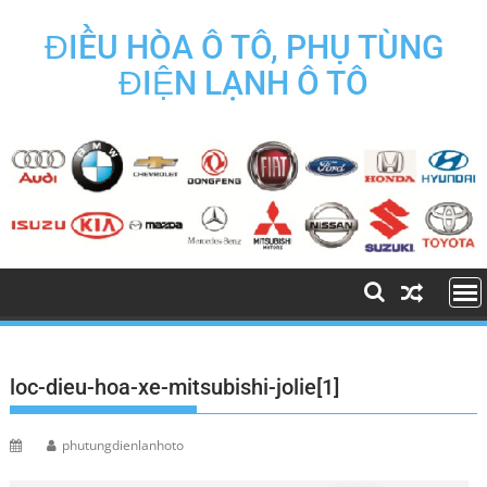
Skip
to
ĐIỀU HÒA Ô TÔ, PHỤ TÙNG
content
ĐIỆN LẠNH Ô TÔ
loc-dieu-hoa-xe-mitsubishi-jolie[1]
phutungdienlanhoto