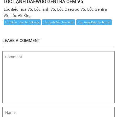
LỐC LẠNH DAEWOO GENTRA OEM V5
Lốc điều hòa V5, Lốc lạnh V5, Lốc Daewoo V5, Lốc Gentra
V5, Lốc V5 Xịn,...
Lốc Điều hòa chính Hãng
Lốc lạnh điều hòa ô tô
Phụ tùng Điện lạnh ô tô
LEAVE A COMMENT