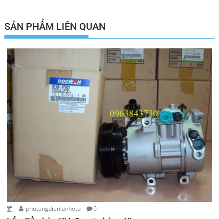
bài
viết
SẢN PHẨM LIÊN QUAN
phutungdienlanhoto
0