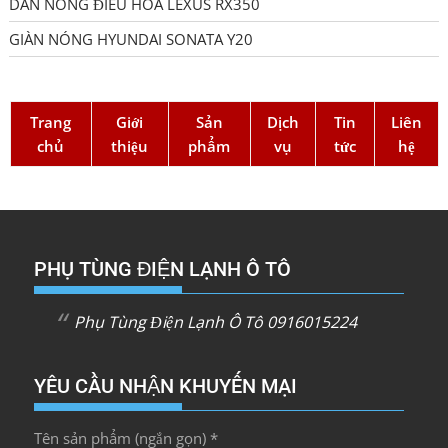
DÀN NÓNG ĐIỀU HÒA LEXUS RX350
GIÀN NÓNG HYUNDAI SONATA Y20
Trang
Giới
Sản
Dịch
Tin
Liên
chủ
thiệu
phẩm
vụ
tức
hệ
PHỤ TÙNG ĐIỆN LẠNH Ô TÔ
Phụ Tùng Điện Lạnh Ô Tô 0916015224
YÊU CẦU NHẬN KHUYẾN MẠI
Tên sản phẩm (ngắn gọn) *