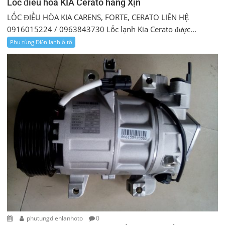
Lốc điều hòa KIA Cerato hàng Xịn
LỐC ĐIỀU HÒA KIA CARENS, FORTE, CERATO LIÊN HỆ
0916015224 / 0963843730 Lốc lạnh Kia Cerato được...
Phụ tùng Điện lạnh ô tô
phutungdienlanhoto
0