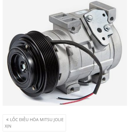
Điều
LỐC ĐIỀU HÒA MITSU JOLIE
hướng
XỊN