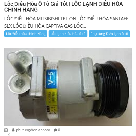
Lốc Điều Hòa Ô Tô Giá Tốt | LỐC LẠNH ĐIỀU HÒA
CHÍNH HÃNG
LỐC ĐIỀU HÒA MITSIBISHI TRITON LỐC ĐIỀU HÒA SANTAFE
SLX LỐC ĐIỀU HÒA CAPTIVA GAS LỐC...
Lốc Điều hòa chính Hãng
Lốc lạnh điều hòa ô tô
Phụ tùng Điện lạnh ô tô
phutungdienlanhoto
0