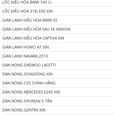
LỐC ĐIỀU HÒA BMW 745 LI
LỐC ĐIỀU HÒA 318i E90 XỊN
GIÀN LẠNH ĐIỀU HÒA BMW X5
GIÀN LẠNH ĐIỀU HÒA SAU XE INNOVA
GIÀN LẠNH ĐIỀU HÒA CAPTIVA XỊN
GIÀN LẠNH HOWO A7 XỊN
GIÀN LẠNH NAVARA 2010
DÀN NÓNG DAEWOO LACETTI
DÀN NÓNG DONGFENG XỊN
DÀN NÓNG CX5 CHÍNH HÃNG
DÀN NÓNG MERCEDES E240 XỊN
DÀN NÓNG HYUNDAI 5 TẤN
DÀN NÓNG GENTRA XỊN