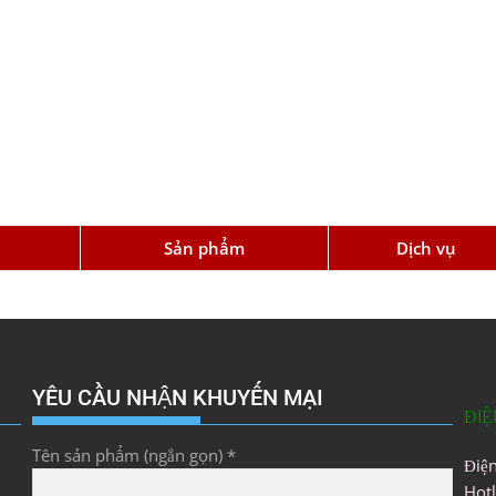
u
Sản phẩm
Dịch vụ
YÊU CẦU NHẬN KHUYẾN MẠI
ĐIỆ
Tên sản phẩm (ngắn gọn) *
Điệ
Hot