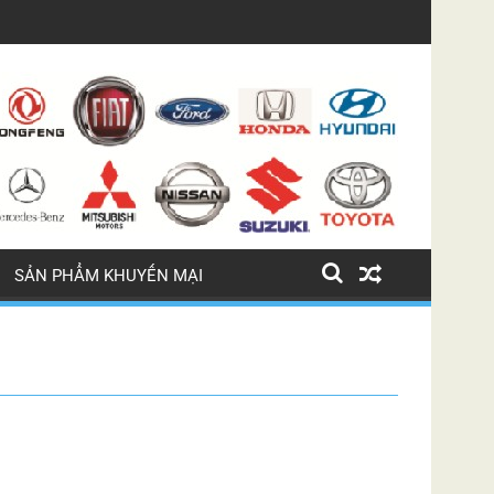
LỐC ĐIỀU HÒA BMW 745 LI
SẢN PHẨM KHUYẾN MẠI