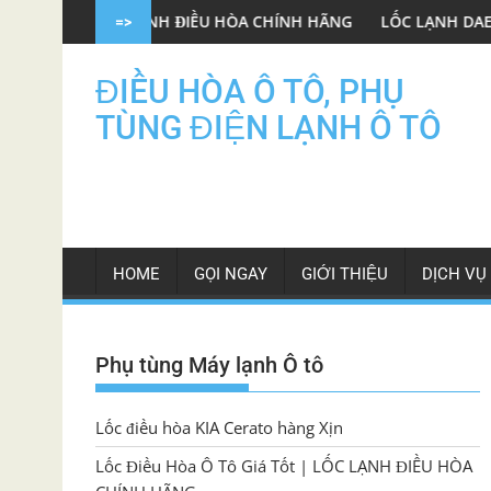
Skip
 LẠNH ĐIỀU HÒA CHÍNH HÃNG
LỐC LẠNH DAEWOO GENTRA OEM 
=>
to
content
ĐIỀU HÒA Ô TÔ, PHỤ
TÙNG ĐIỆN LẠNH Ô TÔ
HOME
GỌI NGAY
GIỚI THIỆU
DỊCH VỤ
Phụ tùng Máy lạnh Ô tô
Lốc điều hòa KIA Cerato hàng Xịn
Lốc Điều Hòa Ô Tô Giá Tốt | LỐC LẠNH ĐIỀU HÒA