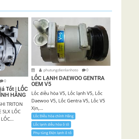
phutungdienlanhoto
0
LỐC LẠNH DAEWOO GENTRA
0
OEM V5
á Tốt | LỐC
Lốc điều hòa V5, Lốc lạnh V5, Lốc
HÍNH HÃNG
Daewoo V5, Lốc Gentra V5, Lốc V5
SHI TRITON
Xịn,...
 SLX LỐC
Lốc Điều hòa chính Hãng
LỐC...
Lốc lạnh điều hòa ô tô
Phụ tùng Điện lạnh ô tô