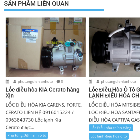
viết
SẢN PHẨM LIÊN QUAN
phutungdienlanhoto
0
phutungdienlanhoto
Lốc điều hòa KIA Cerato hàng
Lốc Điều Hòa Ô Tô Gi
Xịn
LẠNH ĐIỀU HÒA C
LỐC ĐIỀU HÒA KIA CARENS, FORTE,
LỐC ĐIỀU HÒA MITSIBI
CERATO LIÊN HỆ 0916015224 /
LỐC ĐIỀU HÒA SANTAFE
0963843730 Lốc lạnh Kia
ĐIỀU HÒA CAPTIVA GAS 
Cerato được...
Lốc Điều hòa chính Hãng
Phụ tùng Điện lạnh ô tô
Lốc lạnh điều hòa ô tô