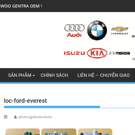
V5
LỐC ĐIỀU HÒA MITSU JOLIE XỊN
SẢN PHẨM
CHÍNH SÁCH
LIÊN HỆ – CHUYỂN GIAO
loc-ford-everest
phutungdienlanhoto