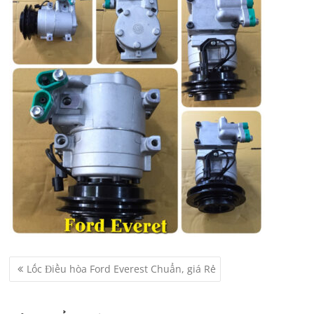
Điều
Lốc Điều hòa Ford Everest Chuẩn, giá Rẻ
hướng
bài