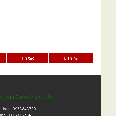
Tin tức
Liên hệ
N LẠNH Ô TÔ HÀNG CHUẨN
n thoại: 0963843730
line: 0916015224