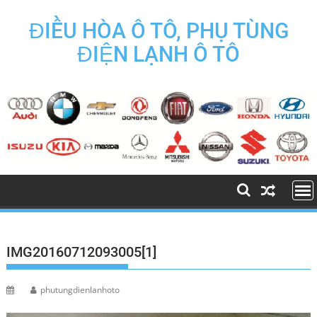
Skip
to
ĐIỀU HÒA Ô TÔ, PHỤ TÙNG
content
ĐIỆN LẠNH Ô TÔ
IMG20160712093005[1]
phutungdienlanhoto