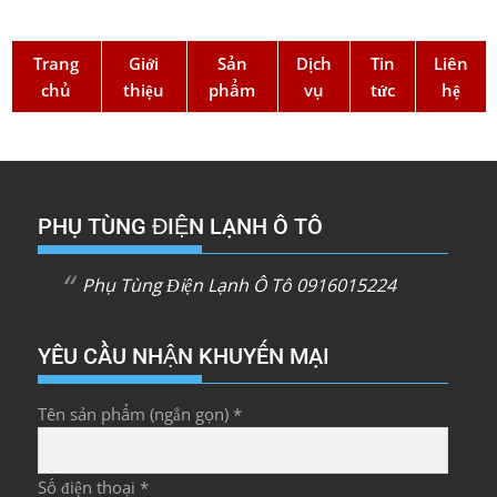
Trang
Giới
Sản
Dịch
Tin
Liên
chủ
thiệu
phẩm
vụ
tức
hệ
PHỤ TÙNG ĐIỆN LẠNH Ô TÔ
Phụ Tùng Điện Lạnh Ô Tô 0916015224
YÊU CẦU NHẬN KHUYẾN MẠI
Tên sản phẩm (ngắn gọn) *
Số điện thoại *