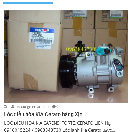
phutungdienlanhoto
0
Lốc điều hòa KIA Cerato hàng Xịn
LỐC ĐIỀU HÒA KIA CARENS, FORTE, CERATO LIÊN HỆ
0916015224 / 0963843730 Lốc lạnh Kia Cerato được...