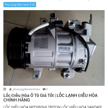
Phụ tùng Điện lạnh ô tô
phutungdienlanhoto
0
Lốc Điều Hòa Ô Tô Giá Tốt | LỐC LẠNH ĐIỀU HÒA
CHÍNH HÃNG
LỐC ĐIỀU HÒA MITSIBISHI TRITON LỐC ĐIỀU HÒA SANTAFE