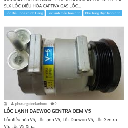
SLX LỐC ĐIỀU HÒA CAPTIVA GAS LỐC...
Lốc Điều hòa chính Hãng
Lốc lạnh điều hòa ô tô
Phụ tùng Điện lạnh ô tô
phutungdienlanhoto
0
LỐC LẠNH DAEWOO GENTRA OEM V5
Lốc điều hòa V5, Lốc lạnh V5, Lốc Daewoo V5, Lốc Gentra
V5, Lốc V5 Xịn,...