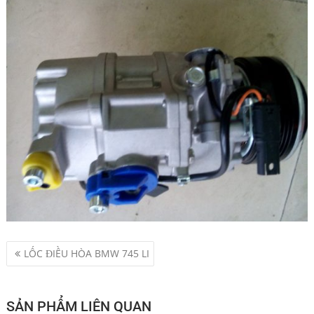
Điều
LỐC ĐIỀU HÒA BMW 745 LI
hướng
bài
viết
SẢN PHẨM LIÊN QUAN