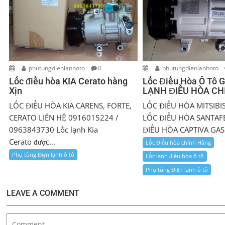
phutungdienlanhoto
0
phutungdienlanhoto
Lốc điều hòa KIA Cerato hàng
Lốc Điều Hòa Ô Tô Gi
Xịn
LẠNH ĐIỀU HÒA C
LỐC ĐIỀU HÒA KIA CARENS, FORTE,
LỐC ĐIỀU HÒA MITSIBI
CERATO LIÊN HỆ 0916015224 /
LỐC ĐIỀU HÒA SANTAFE
0963843730 Lốc lạnh Kia
ĐIỀU HÒA CAPTIVA GAS 
Cerato được...
Lốc Điều hòa chính Hãng
Phụ tùng Điện lạnh ô tô
Lốc lạnh điều hòa ô tô
Phụ tùng Điện lạnh ô tô
LEAVE A COMMENT