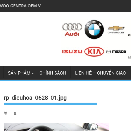
 V5
LỐC ĐIỀU HÒA MITSU JOLIE XỊN
SẢN PHẨM
CHÍNH SÁCH
LIÊN HỆ – CHUYỂN GIAO
rp_dieuhoa_0628_01.jpg