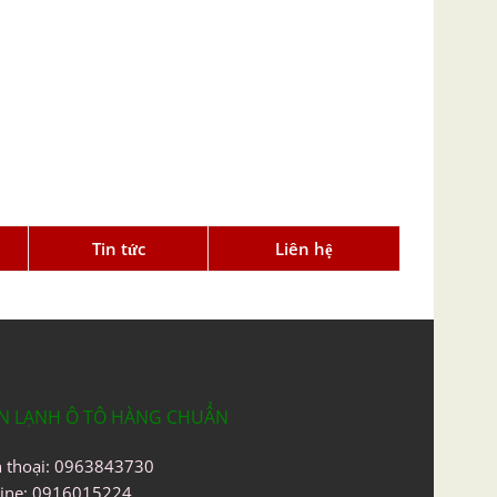
Tin tức
Liên hệ
N LẠNH Ô TÔ HÀNG CHUẨN
n thoại: 0963843730
line: 0916015224