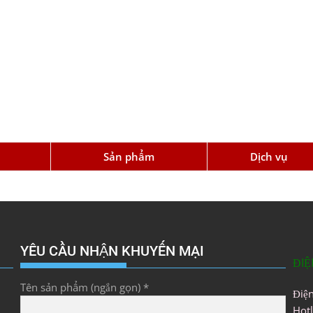
u
Sản phẩm
Dịch vụ
YÊU CẦU NHẬN KHUYẾN MẠI
ĐIỆ
Tên sản phẩm (ngắn gọn) *
Điệ
Hot