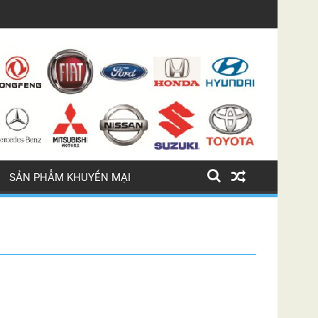
LỐC ĐIỀU HÒA BMW 745 LI
SẢN PHẨM KHUYẾN MẠI