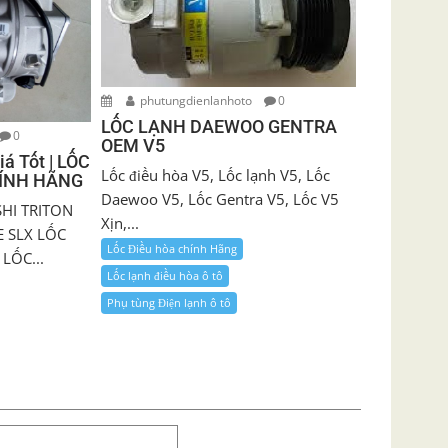
phutungdienlanhoto
0
LỐC LẠNH DAEWOO GENTRA
0
OEM V5
á Tốt | LỐC
Lốc điều hòa V5, Lốc lạnh V5, Lốc
HÍNH HÃNG
Daewoo V5, Lốc Gentra V5, Lốc V5
SHI TRITON
Xịn,...
 SLX LỐC
Lốc Điều hòa chính Hãng
LỐC...
Lốc lạnh điều hòa ô tô
Phụ tùng Điện lạnh ô tô