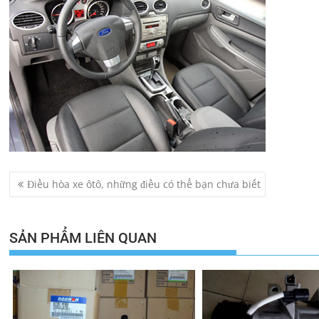
Điều
Điều hòa xe ôtô, những điều có thể bạn chưa biết
hướng
bài
viết
SẢN PHẨM LIÊN QUAN