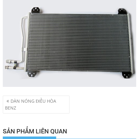
Điều
DÀN NÓNG ĐIỀU HÒA
hướng
BENZ
bài
viết
SẢN PHẨM LIÊN QUAN