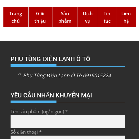
Trang
Giới
Sản
Dịch
Tin
Liên
chủ
thiệu
phẩm
vụ
tức
hệ
PHỤ TÙNG ĐIỆN LẠNH Ô TÔ
Phụ Tùng Điện Lạnh Ô Tô 0916015224
YÊU CẦU NHẬN KHUYẾN MẠI
Tên sản phẩm (ngắn gọn) *
Số điện thoại *