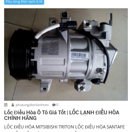
Phụ tùng Điện lạnh ô tô
phutungdienlanhoto
0
Lốc Điều Hòa Ô Tô Giá Tốt | LỐC LẠNH ĐIỀU HÒA
CHÍNH HÃNG
LỐC ĐIỀU HÒA MITSIBISHI TRITON LỐC ĐIỀU HÒA SANTAFE