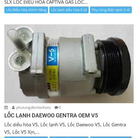
SLX LỐC ĐIỀU HÒA CAPTIVA GAS LỐC...
Lốc Điều hòa chính Hãng
Lốc lạnh điều hòa ô tô
Phụ tùng Điện lạnh ô tô
phutungdienlanhoto
0
LỐC LẠNH DAEWOO GENTRA OEM V5
Lốc điều hòa V5, Lốc lạnh V5, Lốc Daewoo V5, Lốc Gentra
V5, Lốc V5 Xịn,...