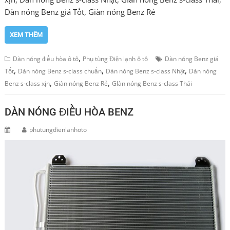
Dàn nóng Benz giá Tốt, Giàn nóng Benz Rẻ
XEM THÊM
,
Dàn nóng điều hòa ô tô
Phụ tùng Điện lạnh ô tô
Dàn nóng Benz giá
,
,
,
Tốt
Dàn nóng Benz s-class chuẩn
Dàn nóng Benz s-class Nhật
Dàn nóng
,
,
Benz s-class xịn
Giàn nóng Benz Rẻ
GIàn nóng Benz s-class Thái
DÀN NÓNG ĐIỀU HÒA BENZ
phutungdienlanhoto