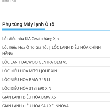
Benz Thái
Phụ tùng Máy lạnh Ô tô
Lốc điều hòa KIA Cerato hàng Xịn
Lốc Điều Hòa Ô Tô Giá Tốt | LỐC LẠNH ĐIỀU HÒA CHÍNH
HÃNG
LỐC LẠNH DAEWOO GENTRA OEM V5
LỐC ĐIỀU HÒA MITSU JOLIE XỊN
LỐC ĐIỀU HÒA BMW 745 LI
LỐC ĐIỀU HÒA 318i E90 XỊN
GIÀN LẠNH ĐIỀU HÒA BMW X5
GIÀN LẠNH ĐIỀU HÒA SAU XE INNOVA