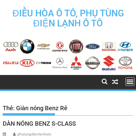
Skip
to
ĐIỀU HÒA Ô TÔ, PHỤ TÙNG
content
ĐIỆN LẠNH Ô TÔ
Thẻ:
Giàn nóng Benz Rẻ
DÀN NÓNG BENZ S-CLASS
phutungdienlanhoto