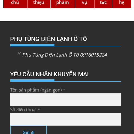
chủ
thiệu
phẩm
vụ
tức
hệ
PHỤ TÙNG ĐIỆN LẠNH Ô TÔ
Phụ Tùng Điện Lạnh Ô Tô 0916015224
YÊU CẦU NHẬN KHUYẾN MẠI
Tên sản phẩm (ngắn gọn) *
Số điện thoại *